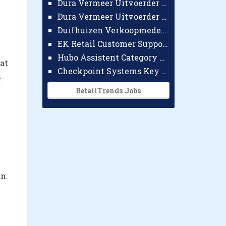
Dura Vermeer Uitvoerder GWW Amsterdam
Dura Vermeer Uitvoerder Civiel Nijmegen
Duifhuizen Verkoopmedewerker Ridderkerk
EK Retail Customer Support Omnichannel
Hubo Assistent Category Manager
at
Checkpoint Systems Key Accountmanager Benelux
r
RetailTrends Jobs
n.