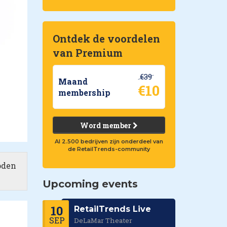
Ontdek de voordelen
van Premium
€39
Maand
€10
membership
Word member
Al 2.500 bedrijven zijn onderdeel van
de RetailTrends-community
oden
Upcoming events
10
RetailTrends Live
SEP
DeLaMar Theater