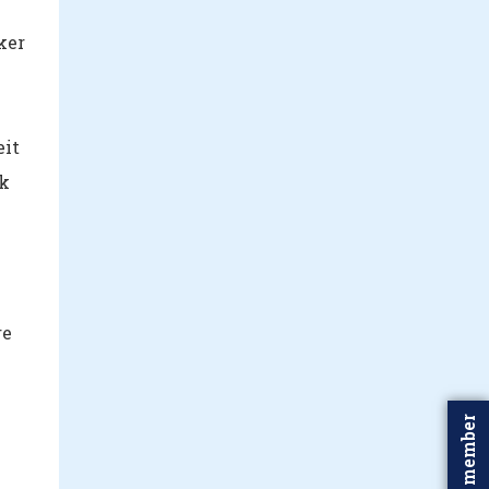
ker
eit
ok
re
Word member