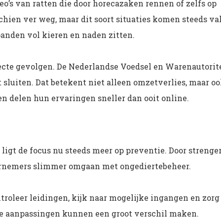
eo’s van ratten die door horecazaken rennen of zelfs op
chien ver weg, maar dit soort situaties komen steeds va
panden vol kieren en naden zitten.
ecte gevolgen. De Nederlandse Voedsel en Warenautorit
t sluiten. Dat betekent niet alleen omzetverlies, maar o
en delen hun ervaringen sneller dan ooit online.
 ligt de focus nu steeds meer op preventie. Door strenge
ernemers slimmer omgaan met ongediertebeheer.
troleer leidingen, kijk naar mogelijke ingangen en zorg
ne aanpassingen kunnen een groot verschil maken.