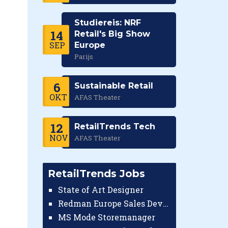
Studiereis: NRF
14
Retail's Big Show
SEP
Europe
Parijs
6
Sustainable Retail
OKT
AFAS Theater
12
RetailTrends Tech
NOV
AFAS Theater
RetailTrends Jobs
State of Art Designer
Redman Europe Sales Developer (Europe)
MS Mode Storemanager