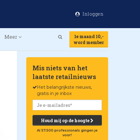
Inloggen
Meer
1e maand 10,-
Search
word member
Mis niets van het
laatste retailnieuws
Het belangrijkste nieuws,
gratis in je inbox
Houd mij op de hoogte
Al 57.500 professionals gingen je
voor!