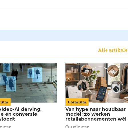
Alle artikel
Premium
mium
Van hype naar houdbaar
video-AI derving,
model: zo werken
de en conversie
retailabonnementen wél
vloedt
8 minuten
inuten