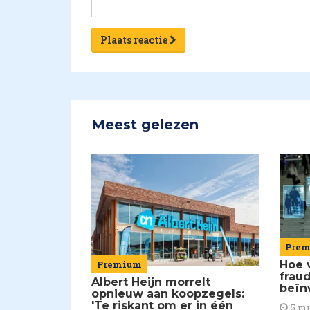
Plaats reactie
Meest gelezen
Pre
Premium
Hoe 
frau
Albert Heijn morrelt
beïn
opnieuw aan koopzegels:
'Te riskant om er in één
5 m