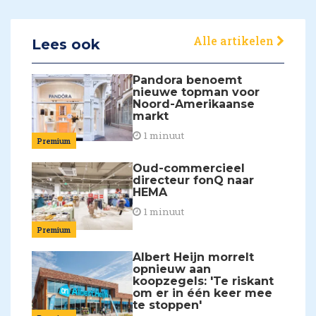
Alle artikelen
Lees ook
Pandora benoemt
nieuwe topman voor
Noord-Amerikaanse
markt
1 minuut
Premium
Oud-commercieel
directeur fonQ naar
HEMA
1 minuut
Premium
Albert Heijn morrelt
opnieuw aan
koopzegels: 'Te riskant
om er in één keer mee
te stoppen'