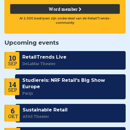
Word member
Al 2.500 bedrijven zijn onderdeel van de RetailTrends-
community
Upcoming events
10
RetailTrends Live
SEP
DeLaMar Theater
Studiereis: NRF Retail's Big Show
14
Europe
SEP
Parijs
6
Sustainable Retail
OKT
AFAS Theater