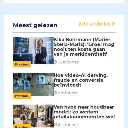
Alle artikelen
Meest gelezen
Kika Buhrmann (Marie-
Stella-Maris): 'Groei mag
nooit ten koste gaan
van je merkidentiteit'
16 minuten
Premium
Hoe video-AI derving,
fraude en conversie
beïnvloedt
5 minuten
Premium
Van hype naar houdbaar
model: zo werken
retailabonnementen wél
8 minuten
Premium