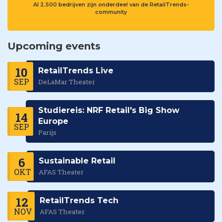
Al 2.500 bedrijven zijn onderdeel van de RetailTrends-
community
Upcoming events
10
RetailTrends Live
SEP
DeLaMar Theater
Studiereis: NRF Retail's Big Show
14
Europe
SEP
Parijs
6
Sustainable Retail
OKT
AFAS Theater
12
RetailTrends Tech
NOV
AFAS Theater