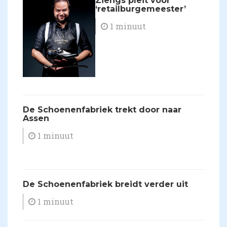
​Ziengs pleit voor
‘retailburgemeester’
1 minuut
​De Schoenenfabriek trekt door naar
Assen
1 minuut
​De Schoenenfabriek breidt verder uit
1 minuut