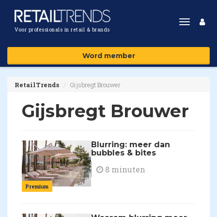
Toggle
Voor professionals in retail & brands
navigat
Word member
RetailTrends
Gijsbregt Brouwer
Gijsbregt Brouwer
Blurring: meer dan
bubbles & bites
8 minuten
Premium