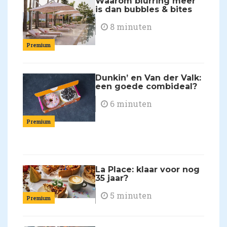
Waarom blurring meer
is dan bubbles & bites
8 minuten
Premium
Dunkin’ en Van der Valk:
een goede combideal?
6 minuten
Premium
La Place: klaar voor nog
35 jaar?
5 minuten
Premium