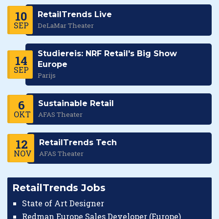
10
RetailTrends Live
SEP
DeLaMar Theater
Studiereis: NRF Retail's Big Show
14
Europe
SEP
Parijs
6
Sustainable Retail
OKT
AFAS Theater
12
RetailTrends Tech
NOV
AFAS Theater
RetailTrends Jobs
State of Art Designer
Redman Europe Sales Developer (Europe)