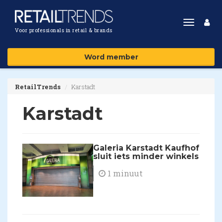
Toggle
Voor professionals in retail & brands
navigat
Word member
RetailTrends
Karstadt
Karstadt
Galeria Karstadt Kaufhof
sluit iets minder winkels
1 minuut