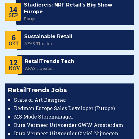
Studiereis: NRF Retail's Big Show
14
Europe
SEP
Parijs
6
Sustainable Retail
OKT
AFAS Theater
12
RetailTrends Tech
NOV
AFAS Theater
RetailTrends Jobs
State of Art Designer
Redman Europe Sales Developer (Europe)
MS Mode Storemanager
Dura Vermeer Uitvoerder GWW Amsterdam
Dura Vermeer Uitvoerder Civiel Nijmegen