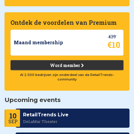
Ontdek de voordelen van Premium
€39
€10
Maand membership
Word member
Al 2.500 bedrijven zijn onderdeel van de RetailTrends-
community
Upcoming events
10
RetailTrends Live
SEP
DeLaMar Theater