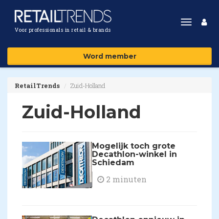
Toggle
Voor professionals in retail & brands
navigat
Word member
RetailTrends
Zuid-Holland
Zuid-Holland
Mogelijk toch grote
Decathlon-winkel in
Schiedam
2 minuten