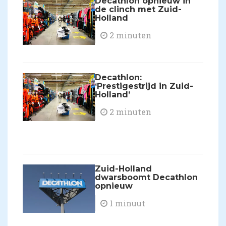
Decathlon opnieuw in
de clinch met Zuid-
Holland
2 minuten
​Decathlon:
‘Prestigestrijd in Zuid-
Holland’
2 minuten
​Zuid-Holland
dwarsboomt Decathlon
opnieuw
1 minuut