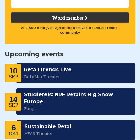
Word member
Al 2.500 bedrijven zijn onderdeel van de RetailTrends-
community
Upcoming events
10
RetailTrends Live
SEP
DeLaMar Theater
Studiereis: NRF Retail's Big Show
14
Europe
SEP
Parijs
6
Sustainable Retail
OKT
AFAS Theater