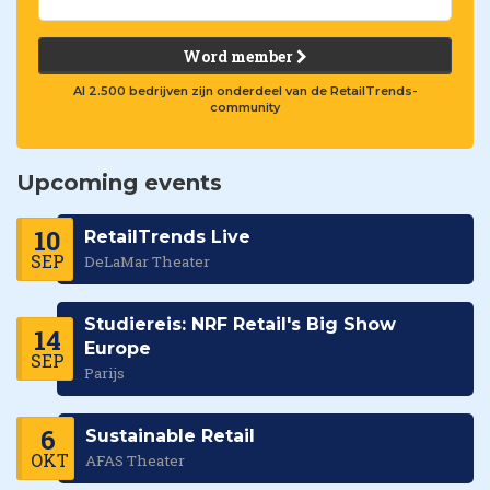
Word member
Al 2.500 bedrijven zijn onderdeel van de RetailTrends-
community
Upcoming events
10
RetailTrends Live
SEP
DeLaMar Theater
Studiereis: NRF Retail's Big Show
14
Europe
SEP
Parijs
6
Sustainable Retail
OKT
AFAS Theater