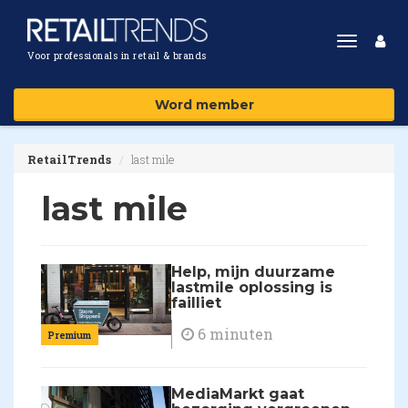
Toggle
Voor professionals in retail & brands
navigat
Word member
RetailTrends
last mile
last mile
Help, mijn duurzame
lastmile oplossing is
failliet
6 minuten
Premium
MediaMarkt gaat