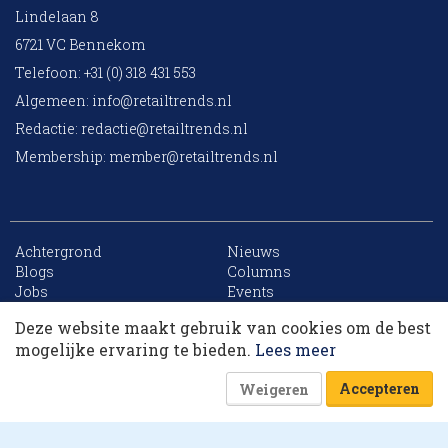
Lindelaan 8
6721 VC Bennekom
Telefoon: +31 (0) 318 431 553
Algemeen:
info@retailtrends.nl
Redactie:
redactie@retailtrends.nl
Membership:
member@retailtrends.nl
Achtergrond
Nieuws
10 collega’s
Blogs
Columns
Jobs
Events
Contact
Word member
Deze website maakt gebruik van cookies om de best
Archief
Sitemap
Korting op events
mogelijke ervaring te bieden.
Lees meer
Accepteren
Weigeren
Website is powered by