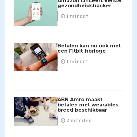
Amazon lanceert eerste
gezondheidstracker
1 minuut
Betalen kan nu ook met
een Fitbit-horloge
1 minuut
ABN Amro maakt
betalen met wearables
breed beschikbaar
2 minuten