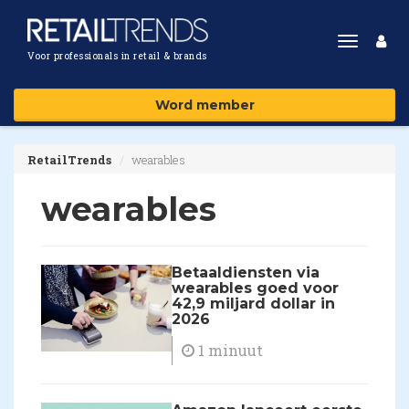
Toggle
Voor professionals in retail & brands
navigat
Word member
RetailTrends
wearables
wearables
Betaaldiensten via
wearables goed voor
42,9 miljard dollar in
2026
1 minuut