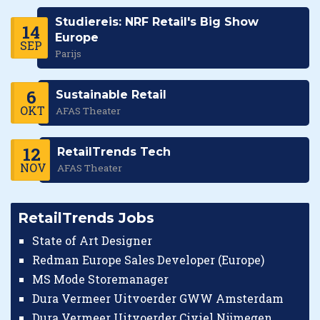
Studiereis: NRF Retail's Big Show
14
Europe
SEP
Parijs
6
Sustainable Retail
OKT
AFAS Theater
12
RetailTrends Tech
NOV
AFAS Theater
RetailTrends Jobs
State of Art Designer
Redman Europe Sales Developer (Europe)
MS Mode Storemanager
Dura Vermeer Uitvoerder GWW Amsterdam
Dura Vermeer Uitvoerder Civiel Nijmegen