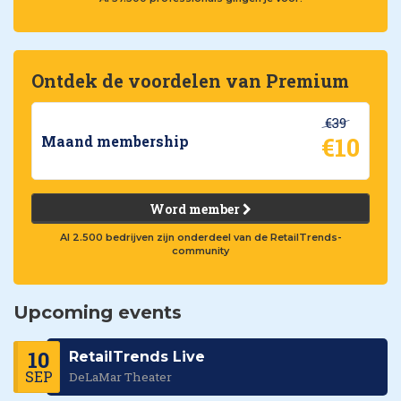
Ontdek de voordelen van Premium
€39
€10
Maand membership
Word member
Al 2.500 bedrijven zijn onderdeel van de RetailTrends-
community
Upcoming events
10
RetailTrends Live
SEP
DeLaMar Theater