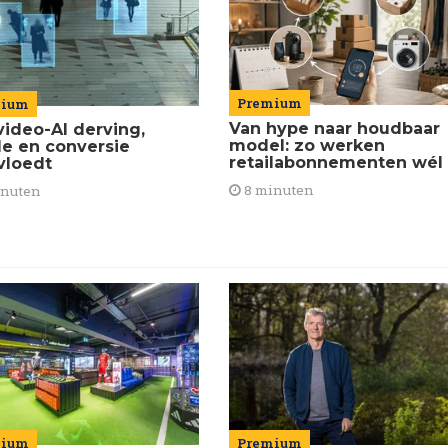
Premium
mium
Van hype naar houdbaar
video-AI derving,
model: zo werken
de en conversie
retailabonnementen wél
vloedt
8 minuten
inuten
mium
Premium