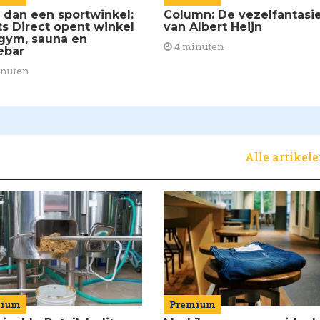
 dan een sportwinkel:
Column: De vezelfantasi
ts Direct opent winkel
van Albert Heijn
gym, sauna en
4 minuten
ebar
inuten
Alle artikel
mium
Premium