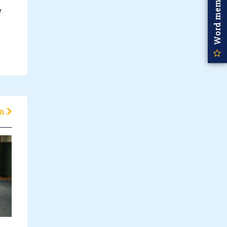
Word member
e
en