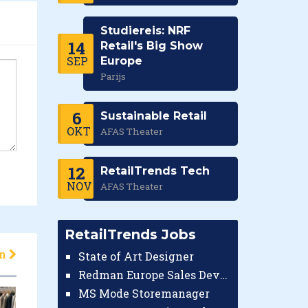
Studiereis: NRF
14
Retail's Big Show
SEP
Europe
Parijs
6
Sustainable Retail
OKT
AFAS Theater
12
RetailTrends Tech
NOV
AFAS Theater
RetailTrends Jobs
en
State of Art Designer
Redman Europe Sales Developer (Europe)
MS Mode Storemanager