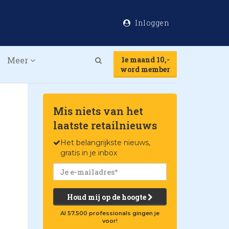
Inloggen
Meer
1e maand 10,-
Search
word member
Mis niets van het
laatste retailnieuws
Het belangrijkste nieuws,
gratis in je inbox
Houd mij op de hoogte
Al 57.500 professionals gingen je
voor!