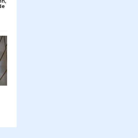
en,
de