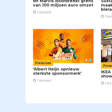
Mr Marvis doorbreekt grens
Susta
van 100 miljoen euro omzet
maakt
biera
1 minuut
3 m
Premium
Pre
'Albert Heijn opnieuw
IKEA
sterkste sponsormerk'
show
1 minuut
1 mi