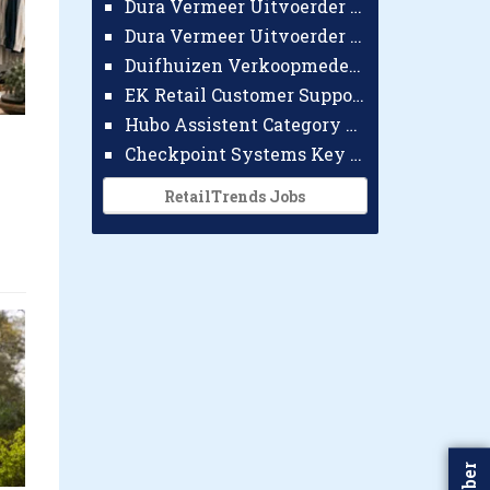
Dura Vermeer Uitvoerder GWW Amsterdam
Dura Vermeer Uitvoerder Civiel Nijmegen
Duifhuizen Verkoopmedewerker Ridderkerk
EK Retail Customer Support Omnichannel
Hubo Assistent Category Manager
Checkpoint Systems Key Accountmanager Benelux
RetailTrends Jobs