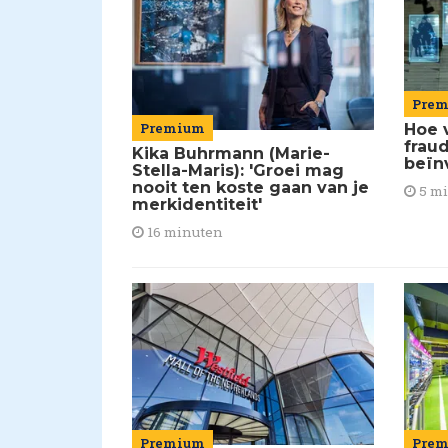
Pre
Premium
Hoe 
frau
Kika Buhrmann (Marie-
beïn
Stella-Maris): 'Groei mag
nooit ten koste gaan van je
5 m
merkidentiteit'
16 minuten
Pre
Premium