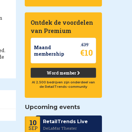
n
Ontdek de voordelen
van Premium
€39
Maand
ed.
€10
membership
de
Word member
Al 2.500 bedrijven zijn onderdeel van
de RetailTrends-community
Upcoming events
10
RetailTrends Live
SEP
DeLaMar Theater