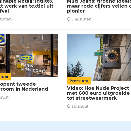
inable Retail: Inditex
Mud Jeans: groene ideal
 werk van textiel uit
maar rode cijfers vellen 
fval
pionier
inuten
5 minuten
mium
Premium
 opent tweede
Video: Hoe Nude Project
room in Nederland
met 600 euro uitgroeide
nuut
tot streetwearmerk
1 minuut