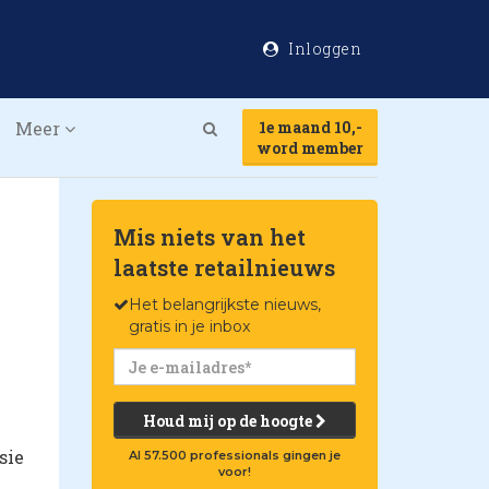
Inloggen
Meer
1e maand 10,-
Search
word member
Mis niets van het
laatste retailnieuws
Het belangrijkste nieuws,
gratis in je inbox
Houd mij op de hoogte
sie
Al 57.500 professionals gingen je
voor!