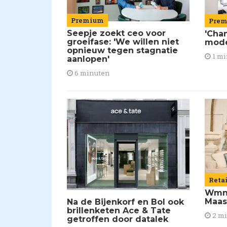
Premium
Pre
Seepje zoekt ceo voor
'Chan
groeifase: 'We willen niet
mod
opnieuw tegen stagnatie
1 mi
aanlopen'
6 minuten
Reta
Wmns
Maas
Na de Bijenkorf en Bol ook
brillenketen Ace & Tate
2 m
getroffen door datalek