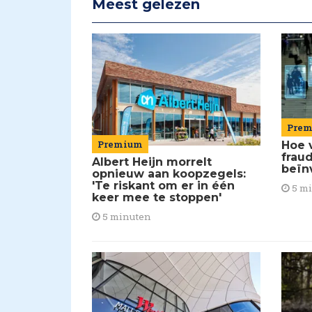
Meest gelezen
Pre
Premium
Hoe 
frau
Albert Heijn morrelt
beïn
opnieuw aan koopzegels:
'Te riskant om er in één
5 m
keer mee te stoppen'
5 minuten