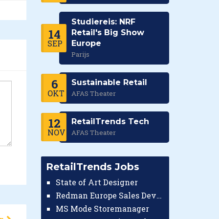
Studiereis: NRF
14
Retail's Big Show
SEP
Europe
Parijs
6
Sustainable Retail
OKT
AFAS Theater
12
RetailTrends Tech
NOV
AFAS Theater
RetailTrends Jobs
State of Art Designer
Redman Europe Sales Developer (Europe)
MS Mode Storemanager