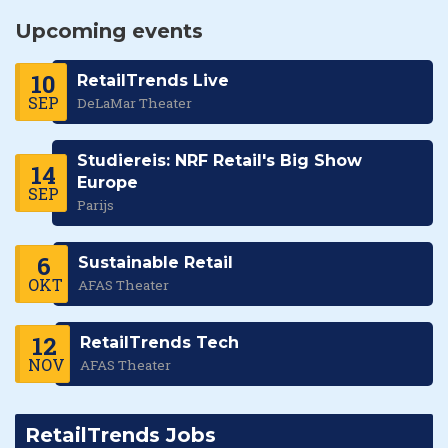
Upcoming events
10
RetailTrends Live
SEP
DeLaMar Theater
Studiereis: NRF Retail's Big Show
14
Europe
SEP
Parijs
6
Sustainable Retail
OKT
AFAS Theater
12
RetailTrends Tech
NOV
AFAS Theater
RetailTrends Jobs