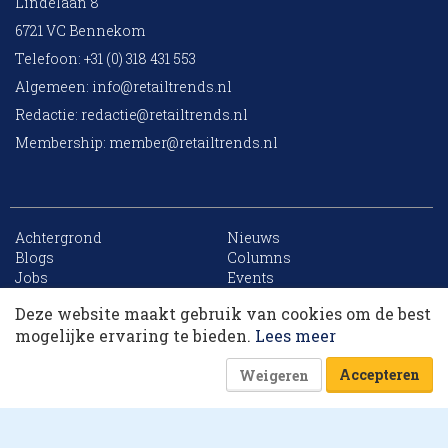
Lindelaan 8
6721 VC Bennekom
Telefoon: +31 (0) 318 431 553
Algemeen:
info@retailtrends.nl
Redactie:
redactie@retailtrends.nl
Membership:
member@retailtrends.nl
Achtergrond
Nieuws
10 collega’s
Blogs
Columns
Jobs
Events
Contact
Word member
Deze website maakt gebruik van cookies om de best
Archief
Sitemap
Korting op events
mogelijke ervaring te bieden.
Lees meer
Accepteren
Weigeren
Website is powered by