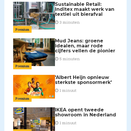
Sustainable Retail:
Inditex maakt werk van
textiel uit bierafval
3 minuten
Premium
Mud Jeans: groene
idealen, maar rode
cijfers vellen de pionier
5 minuten
Premium
'Albert Heijn opnieuw
sterkste sponsormerk'
1 minuut
Premium
IKEA opent tweede
showroom in Nederland
1 minuut