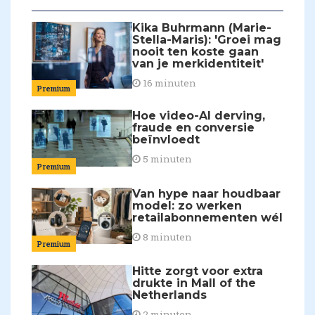
Kika Buhrmann (Marie-
Stella-Maris): 'Groei mag
nooit ten koste gaan
van je merkidentiteit'
16 minuten
Premium
Hoe video-AI derving,
fraude en conversie
beïnvloedt
5 minuten
Premium
Van hype naar houdbaar
model: zo werken
retailabonnementen wél
8 minuten
Premium
Hitte zorgt voor extra
drukte in Mall of the
Netherlands
2 minuten