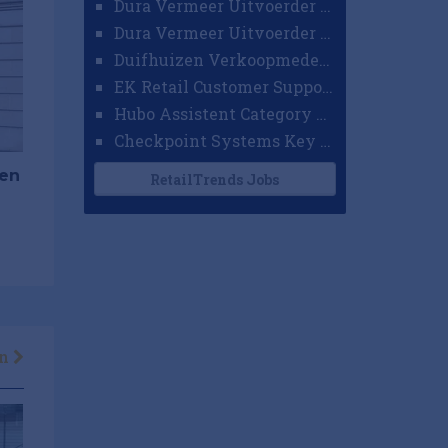
Dura Vermeer Uitvoerder GWW Amsterdam
Dura Vermeer Uitvoerder Civiel Nijmegen
Duifhuizen Verkoopmedewerker Ridderkerk
EK Retail Customer Support Omnichannel
Hubo Assistent Category Manager
Checkpoint Systems Key Accountmanager Benelux
gen
RetailTrends Jobs
en