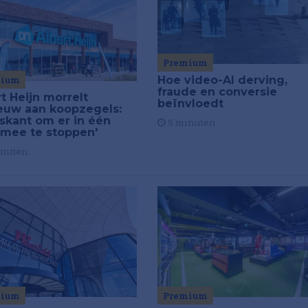
Premium
mium
Hoe video-AI derving,
fraude en conversie
t Heijn morrelt
beïnvloedt
euw aan koopzegels:
iskant om er in één
5 minuten
 mee te stoppen'
inuten
Premium
mium