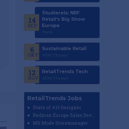
Studiereis: NRF
14
Retail's Big Show
SEP
Europe
Parijs
6
Sustainable Retail
OKT
AFAS Theater
12
RetailTrends Tech
NOV
AFAS Theater
RetailTrends Jobs
State of Art Designer
Redman Europe Sales Developer (Europe)
MS Mode Storemanager