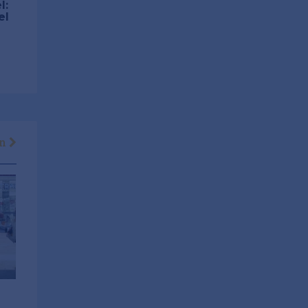
l:
el
en