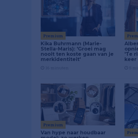
Premium
Pre
Kika Buhrmann (Marie-
Alber
Stella-Maris): 'Groei mag
opni
nooit ten koste gaan van je
'Te r
merkidentiteit'
keer
16 minuten
5 m
Premium
Van hype naar houdbaar
Pre
model: zo werken