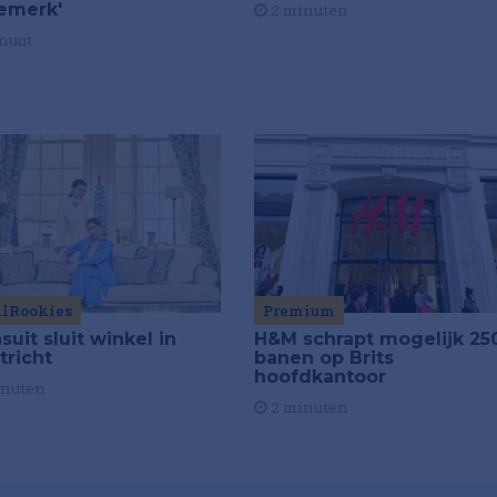
emerk'
2 minuten
nuut
ilRookies
Premium
uit sluit winkel in
H&M schrapt mogelijk 25
tricht
banen op Brits
hoofdkantoor
inuten
2 minuten