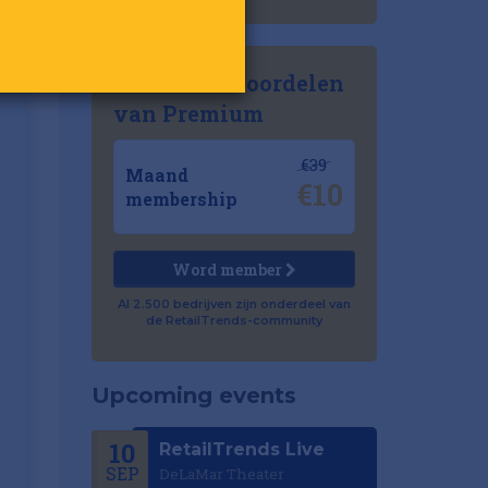
Ontdek de voordelen
van Premium
€39
Maand
€10
membership
Word member
Al 2.500 bedrijven zijn onderdeel van
de RetailTrends-community
Upcoming events
10
RetailTrends Live
SEP
DeLaMar Theater