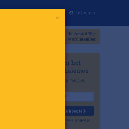
Inloggen
×
Meer
1e maand 10,-
Search
word member
Mis niets van het
laatste retailnieuws
Het belangrijkste nieuws,
gratis in je inbox
die
Houd mij op de hoogte
Al 57.500 professionals gingen je
voor!