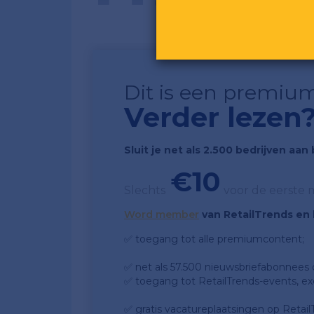
genoemd waar je over zou 
Dit is een premium
Verder lezen
Sluit je net als 2.500 bedrijven aa
€10
Slechts
voor de eerste
Word member
van RetailTrends en k
✅ toegang tot alle premiumcontent;
✅ net als 57.500 nieuwsbriefabonnees da
✅ toegang tot RetailTrends-events, ex
✅ gratis vacatureplaatsingen op Retail