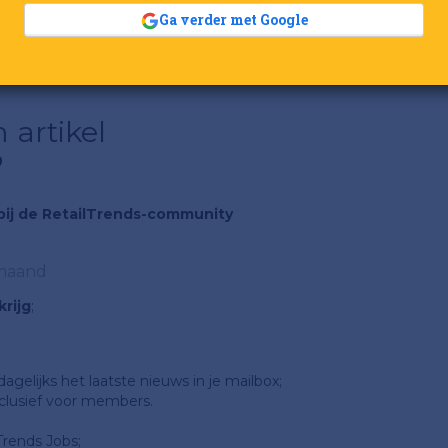
moeten beschikken.
Ga verder met Google
 artikel
?
n bij de RetailTrends-community
 maand
rijg
;
gelijks het laatste nieuws in je mailbox;
clusief voor members.
Trends Jobs;