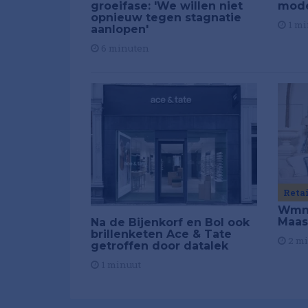
groeifase: 'We willen niet
mod
opnieuw tegen stagnatie
1 mi
aanlopen'
6 minuten
Reta
Wmns
Maas
Na de Bijenkorf en Bol ook
brillenketen Ace & Tate
2 m
getroffen door datalek
1 minuut