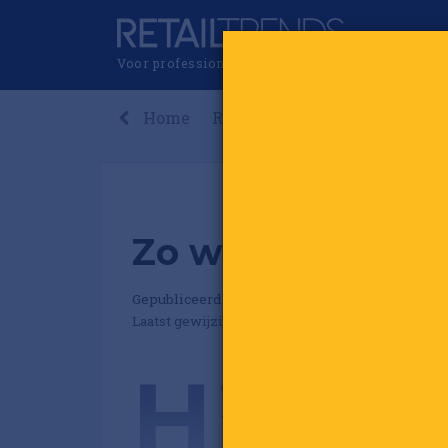
Voor professionals in retail & brands
Home
Recent
Nieuws
Premi
Zo word je een s
Gepubliceerd op 21 september 2021 om 15:42
Laatst gewijzigd: 21 september 2021 om 16:07
H
oe word je een succesvolle 
vraag te hebben gevonden. I