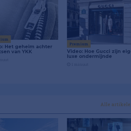
mium
Premium
o: Het geheim achter
Video: Hoe Gucci zijn ei
itsen van YKK
luxe ondermijnde
nuut
1 minuut
Alle artikel