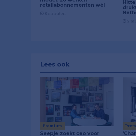
Hitte
retailabonnementen wél
drukt
Neth
8 minuten
2 m
Lees ook
Premium
Pre
Seepje zoekt ceo voor
'Chan