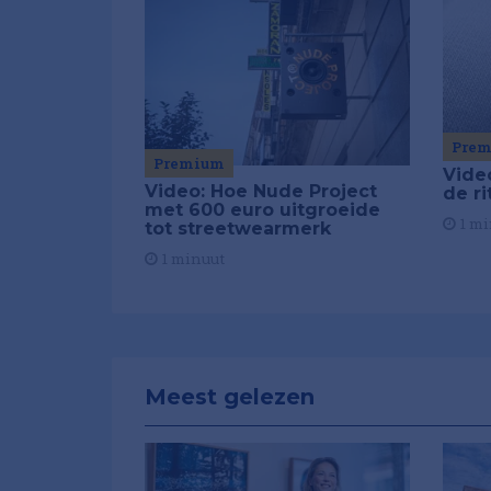
Pre
Premium
Vide
Video: Hoe Nude Project
de r
met 600 euro uitgroeide
1 mi
tot streetwearmerk
1 minuut
Meest gelezen