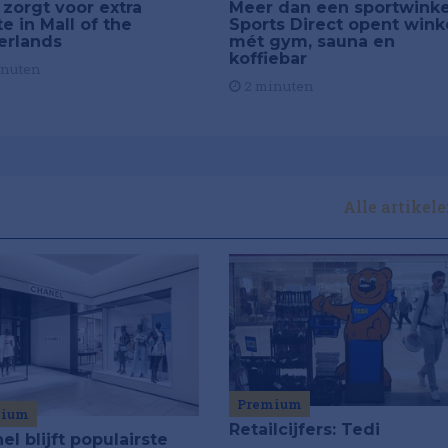
Meer dan een sportwinke
 zorgt voor extra
Sports Direct opent wink
e in Mall of the
mét gym, sauna en
erlands
koffiebar
inuten
2 minuten
Alle artikel
Premium
mium
Retailcijfers: Tedi
el blijft populairste