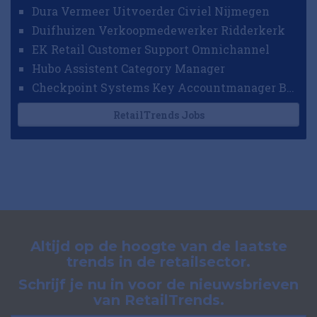
Dura Vermeer Uitvoerder Civiel Nijmegen
Duifhuizen Verkoopmedewerker Ridderkerk
EK Retail Customer Support Omnichannel
Hubo Assistent Category Manager
Checkpoint Systems Key Accountmanager Benelux
RetailTrends Jobs
Altijd op de hoogte van de laatste
trends in de retailsector.
Schrijf je nu in voor de nieuwsbrieven
van RetailTrends.