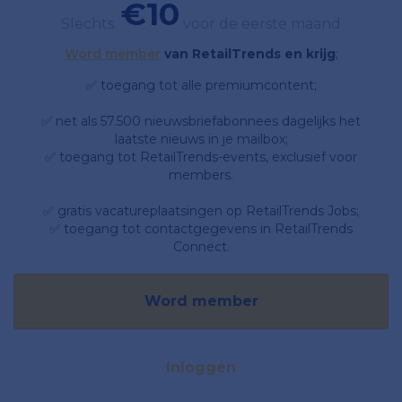
€10
Slechts
voor de eerste maand
Word member
van RetailTrends en krijg
;
✅ toegang tot alle premiumcontent;
✅ net als 57.500 nieuwsbriefabonnees dagelijks het
laatste nieuws in je mailbox;
✅ toegang tot RetailTrends-events, exclusief voor
members.
✅ gratis vacatureplaatsingen op RetailTrends Jobs;
✅ toegang tot contactgegevens in RetailTrends
Connect.
Word member
Inloggen