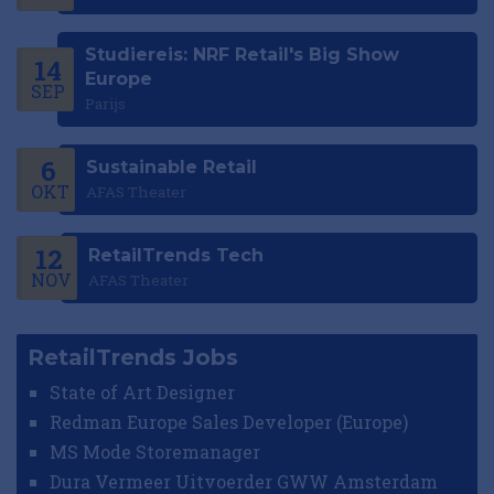
Studiereis: NRF Retail's Big Show
14
Europe
SEP
Parijs
6
Sustainable Retail
OKT
AFAS Theater
12
RetailTrends Tech
NOV
AFAS Theater
RetailTrends Jobs
State of Art Designer
Redman Europe Sales Developer (Europe)
MS Mode Storemanager
Dura Vermeer Uitvoerder GWW Amsterdam