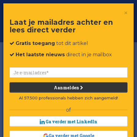
×
Toggle
Voor professionals in retail & brands
Laat je mailadres achter en
navigat
lees direct verder
Word member
Gratis toegang
tot dit artikel
Het laatste nieuws
direct in je mailbox
Aanmelden
Al 57.500 professionals hebben zich aangemeld!
of
Ga verder met LinkedIn
Ga verder met Google