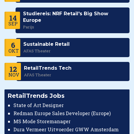
Studiereis: NRF Retail's Big Show
14
Europe
SEP
Parijs
6
Sustainable Retail
OKT
AFAS Theater
12
RetailTrends Tech
NOV
AFAS Theater
RetailTrends Jobs
State of Art Designer
Redman Europe Sales Developer (Europe)
MS Mode Storemanager
Dura Vermeer Uitvoerder GWW Amsterdam