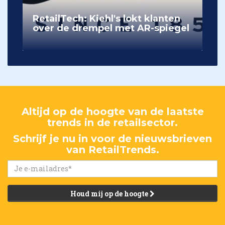
RetailTech: Kiehl's lokt klanten
over de drempel met AR-spiegel
Altijd op de hoogte van de laatste
trends in de retailsector.
Schrijf je nu in voor de nieuwsbrieven
van RetailTrends.
Houd mij op de hoogte