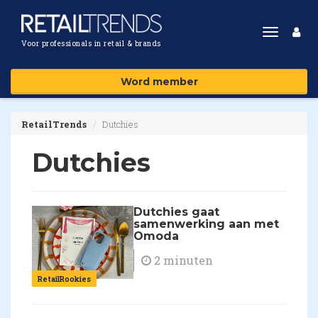
Toggle
Voor professionals in retail & brands
navigat
Word member
RetailTrends
Dutchies
Dutchies
Dutchies gaat
samenwerking aan met
Omoda
2 minuten
RetailRookies