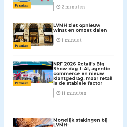
Premium
2 minuten
LVMH ziet opnieuw
winst en omzet dalen
1 minuut
Premium
NRF 2026 Retail's Big
Show dag 1: AI, agentic
commerce en nieuw
klantgedrag, maar retail
is de stabiele factor
Premium
11 minuten
Mogelijk stakingen bij
LVMH-