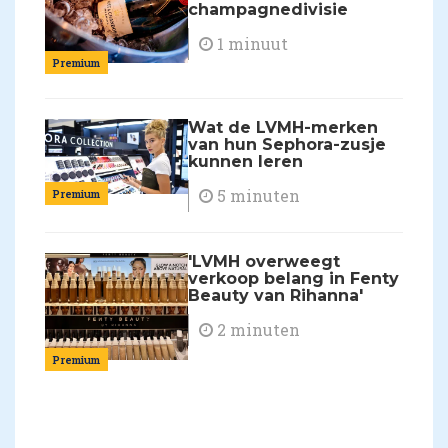
champagnedivisie
1 minuut
Premium
Wat de LVMH-merken
van hun Sephora-zusje
kunnen leren
5 minuten
Premium
'LVMH overweegt
verkoop belang in Fenty
Beauty van Rihanna'
2 minuten
Premium