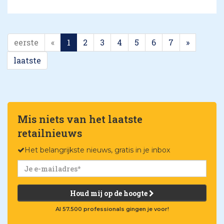
eerste
«
1
2
3
4
5
6
7
»
laatste
Mis niets van het laatste
retailnieuws
Het belangrijkste nieuws, gratis in je inbox
Houd mij op de hoogte
Al 57.500 professionals gingen je voor!