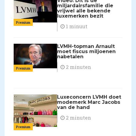
Video: Dit is de
miljardairsfamilie die
vrijwel alle bekende
luxemerken bezit
Premium
1 minuut
LVMH-topman Arnault
moet fiscus miljoenen
nabetalen
2 minuten
Premium
Luxeconcern LVMH doet
modemerk Marc Jacobs
van de hand
2 minuten
Premium