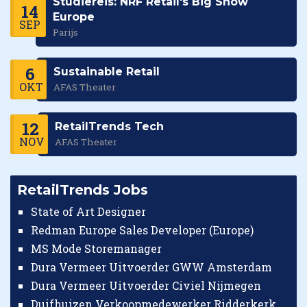
Studiereis: NRF Retail's Big Show
14
Europe
SEP
Parijs
6
Sustainable Retail
OKT
AFAS Theater
12
RetailTrends Tech
NOV
AFAS Theater
RetailTrends Jobs
State of Art Designer
Redman Europe Sales Developer (Europe)
MS Mode Storemanager
Dura Vermeer Uitvoerder GWW Amsterdam
Dura Vermeer Uitvoerder Civiel Nijmegen
Duifhuizen Verkoopmedewerker Ridderkerk