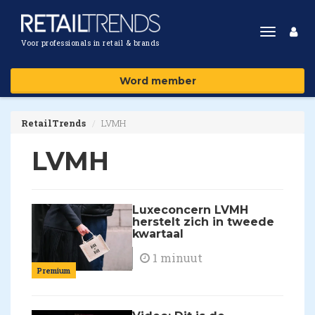
Toggle
Voor professionals in retail & brands
navigat
Word member
RetailTrends
LVMH
LVMH
Luxeconcern LVMH
herstelt zich in tweede
kwartaal
1 minuut
Premium