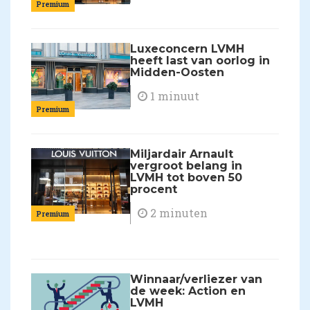
Premium
Luxeconcern LVMH
heeft last van oorlog in
Midden-Oosten
1 minuut
Premium
Miljardair Arnault
vergroot belang in
LVMH tot boven 50
procent
2 minuten
Premium
Winnaar/verliezer van
de week: Action en
LVMH