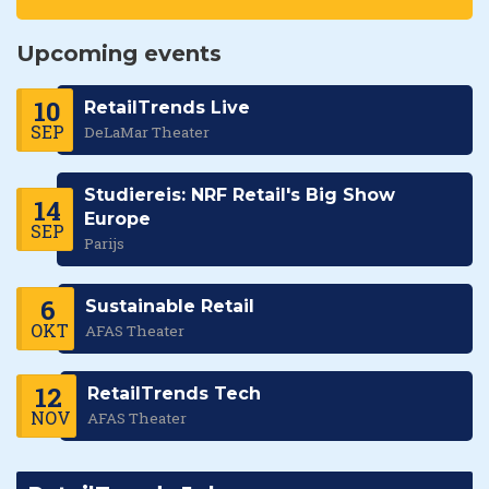
Upcoming events
10
RetailTrends Live
SEP
DeLaMar Theater
Studiereis: NRF Retail's Big Show
14
Europe
SEP
Parijs
6
Sustainable Retail
OKT
AFAS Theater
12
RetailTrends Tech
NOV
AFAS Theater