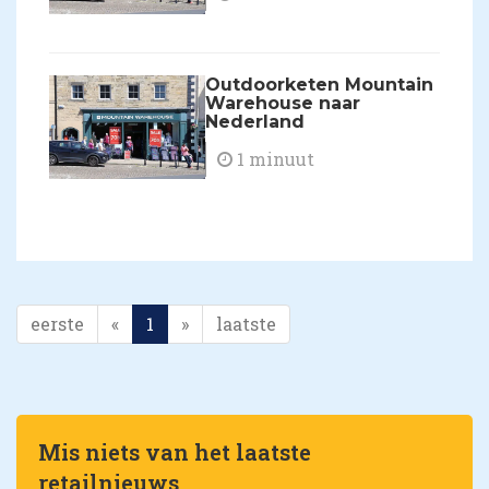
Outdoorketen Mountain
Warehouse naar
Nederland
1 minuut
eerste
«
1
»
laatste
Mis niets van het laatste
retailnieuws