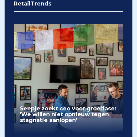
RetailTrends
Seepje zoekt ceo voor groeifase:
'We willen niet opnieuw tegen
stagnatie aanlopen'