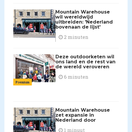
Mountain Warehouse
wil wereldwijd
uitbreiden: 'Nederland
bovenaan de lijst'
2 minuten
Deze outdoorketen wil
ons land en de rest van
de wereld veroveren
6 minuten
Premium
Mountain Warehouse
zet expansie in
Nederland door
1 minuut