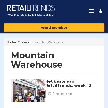
Toggle
Voor professionals in retail & brands
navigat
Word member
RetailTrends
Mountain Warehouse
Mountain
Warehouse
Het beste van
RetailTrends: week 10
3 minuten