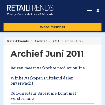
Toggle
Voor professionals in retail & brands
navigat
Word member
RetailTrends
Archief
2011
Archief Juni 2011
Archief Juni 2011
Reizen meest verkochte product online
Winkelverkopen Duitsland dalen
onverwacht
Oud-directeur Superunie komt met
versformule