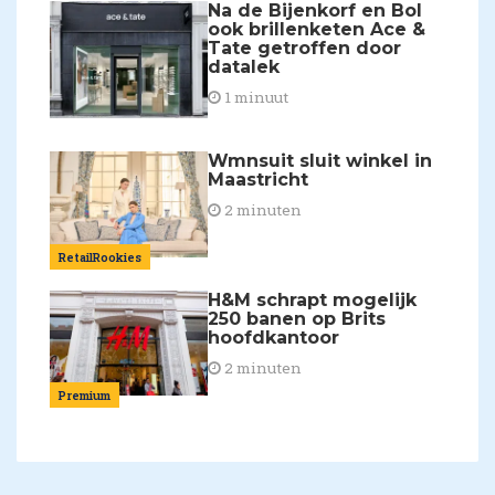
Na de Bijenkorf en Bol
ook brillenketen Ace &
Tate getroffen door
datalek
1 minuut
Wmnsuit sluit winkel in
Maastricht
2 minuten
RetailRookies
H&M schrapt mogelijk
250 banen op Brits
hoofdkantoor
2 minuten
Premium