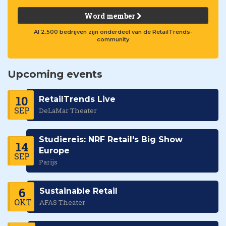
Word member
Al 2.500 bedrijven zijn onderdeel van de RetailTrends-
community
Upcoming events
10
RetailTrends Live
SEP
DeLaMar Theater
Studiereis: NRF Retail's Big Show
14
Europe
SEP
Parijs
6
Sustainable Retail
OKT
AFAS Theater