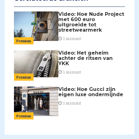
Video: Hoe Nude Project
met 600 euro
uitgroeide tot
streetwearmerk
1 minuut
Premium
Video: Het geheim
achter de ritsen van
YKK
1 minuut
Premium
Video: Hoe Gucci zijn
eigen luxe ondermijnde
1 minuut
Premium