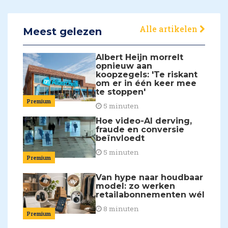
Alle artikelen
Meest gelezen
Albert Heijn morrelt
opnieuw aan
koopzegels: 'Te riskant
om er in één keer mee
te stoppen'
Premium
5 minuten
Hoe video-AI derving,
fraude en conversie
beïnvloedt
5 minuten
Premium
Van hype naar houdbaar
model: zo werken
retailabonnementen wél
8 minuten
Premium