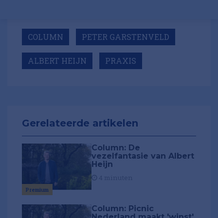
COLUMN
PETER GARSTENVELD
ALBERT HEIJN
PRAXIS
Gerelateerde artikelen
Column: De
vezelfantasie van Albert
Heijn
4 minuten
Premium
Column: Picnic
Nederland maakt 'winst',