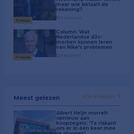
maar wie betaalt de
rekening?
3 minuten
Premium
Column: Wat
Nederlandse d2c-
merken kunnen leren
van Nike's problemen
5 minuten
Premium
Alle artikelen
Meest gelezen
Albert Heijn morrelt
opnieuw aan
koopzegels: 'Te riskant
om er in één keer mee
te stoppen'