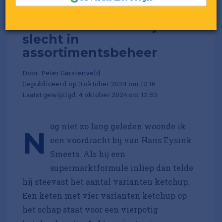
Column: Retailers zijn
slecht in
assortimentsbeheer
Door:
Peter Garstenveld
Gepubliceerd op 3 oktober 2024 om 12:16
Laatst gewijzigd: 4 oktober 2024 om 12:53
og niet zo lang geleden woonde ik
N
een voordracht bij van Hans Eysink
Smeets. Als hij een
supermarktformule inliep dan telde
hij steevast het aantal varianten ketchup.
Een keten met vier varianten ketchup op
het schap staat voor een vierpotig