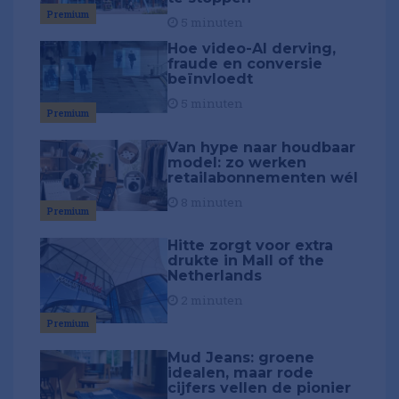
Premium
5 minuten
Hoe video-AI derving,
fraude en conversie
beïnvloedt
5 minuten
Premium
Van hype naar houdbaar
model: zo werken
retailabonnementen wél
8 minuten
Premium
Hitte zorgt voor extra
drukte in Mall of the
Netherlands
2 minuten
Premium
Mud Jeans: groene
idealen, maar rode
cijfers vellen de pionier