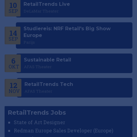
10
RetailTrends Live
SEP
DeLaMar Theater
Studiereis: NRF Retail's Big Show
14
Europe
SEP
Parijs
6
Sustainable Retail
OKT
AFAS Theater
12
RetailTrends Tech
NOV
AFAS Theater
RetailTrends Jobs
State of Art Designer
Redman Europe Sales Developer (Europe)