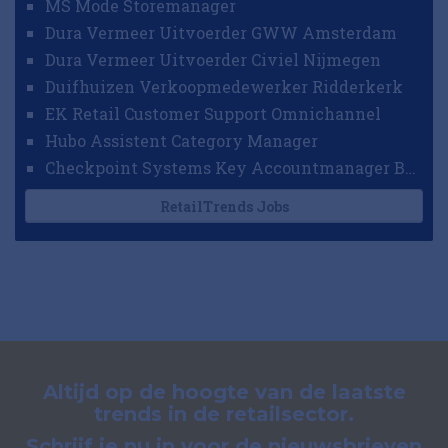
MS Mode Storemanager
Dura Vermeer Uitvoerder GWW Amsterdam
Dura Vermeer Uitvoerder Civiel Nijmegen
Duifhuizen Verkoopmedewerker Ridderkerk
EK Retail Customer Support Omnichannel
Hubo Assistent Category Manager
Checkpoint Systems Key Accountmanager Benelux
RetailTrends Jobs
Altijd op de hoogte van de laatste
trends in de retailsector.
Schrijf je nu in voor de nieuwsbrieven