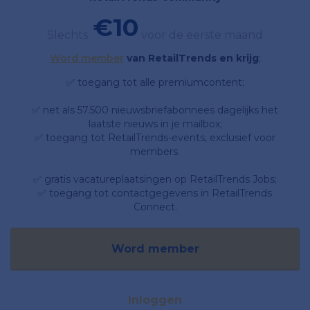
€10
Slechts
voor de eerste maand
Word member
van RetailTrends en krijg
;
✅ toegang tot alle premiumcontent;
✅ net als 57.500 nieuwsbriefabonnees dagelijks het
laatste nieuws in je mailbox;
✅ toegang tot RetailTrends-events, exclusief voor
members.
✅ gratis vacatureplaatsingen op RetailTrends Jobs;
✅ toegang tot contactgegevens in RetailTrends
Connect.
Word member
Inloggen