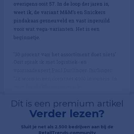
overigens ooit 57. In de loop der jaren is,
weet ik, de variant M&M’s en Snickers
pindakaas gesneuveld en vast ingeruild
voor wat vega-varianten. Het is een
beginnetje.
'30 procent van het assortiment doet niets'
Ooit sprak ik met logistiek- en
voorraadexpert Paul Durlinger. Durlinger:
"Ik woon in een dorp met 4000 inwoners. In
mijn lokale Plus-supermarkt...
Dit is een premium artikel
Verder lezen?
Sluit je net als 2.500 bedrijven aan bij de
RetailTrends-community