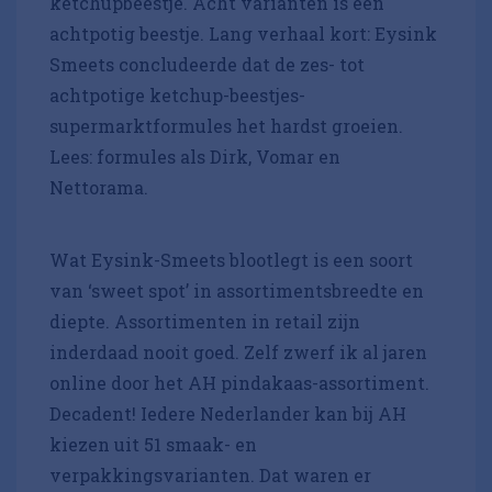
ketchupbeestje. Acht varianten is een
achtpotig beestje. Lang verhaal kort: Eysink
Smeets concludeerde dat de zes- tot
achtpotige ketchup-beestjes-
supermarktformules het hardst groeien.
Lees: formules als Dirk, Vomar en
Nettorama.
Wat Eysink-Smeets blootlegt is een soort
van ‘sweet spot’ in assortimentsbreedte en
diepte. Assortimenten in retail zijn
inderdaad nooit goed. Zelf zwerf ik al jaren
online door het AH pindakaas-assortiment.
Decadent! Iedere Nederlander kan bij AH
kiezen uit 51 smaak- en
verpakkingsvarianten. Dat waren er