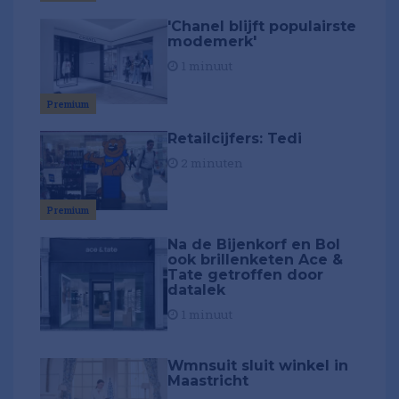
'Chanel blijft populairste
modemerk'
1 minuut
Premium
Retailcijfers: Tedi
2 minuten
Premium
Na de Bijenkorf en Bol
ook brillenketen Ace &
Tate getroffen door
datalek
1 minuut
Wmnsuit sluit winkel in
Maastricht