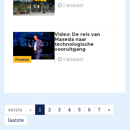
1 minuut
Video: De reis van
Maxeda naar
technologische
vooruitgang
1 minuut
Premium
eerste
«
1
2
3
4
5
6
7
»
laatste