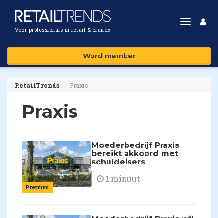
Toggle
Voor professionals in retail & brands
navigat
Word member
RetailTrends
Praxis
Praxis
Moederbedrijf Praxis
bereikt akkoord met
schuldeisers
1 minuut
Premium