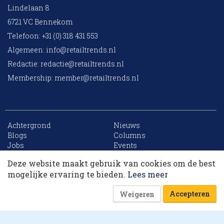
Lindelaan 8
6721 VC Bennekom
Telefoon: +31 (0) 318 431 553
Algemeen:
info@retailtrends.nl
Redactie:
redactie@retailtrends.nl
Membership:
member@retailtrends.nl
Achtergrond
Nieuws
10 collega’s
Blogs
Columns
Jobs
Events
Contact
Word member
Deze website maakt gebruik van cookies om de best
Archief
Sitemap
Korting op events
mogelijke ervaring te bieden.
Lees meer
Accepteren
Weigeren
Website is powered by