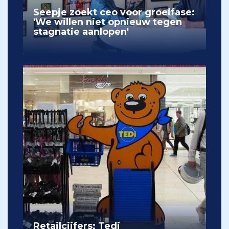
Seepje zoekt ceo voor groeifase:
'We willen niet opnieuw tegen
stagnatie aanlopen'
Retailcijfers: Tedi