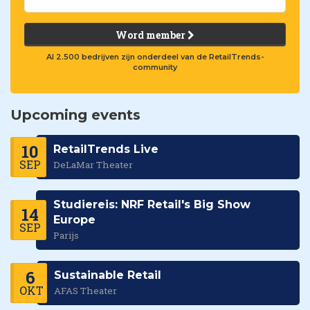
Word member
Al 2.500 bedrijven zijn onderdeel van de RetailTrends-
community
Upcoming events
10
RetailTrends Live
SEP
DeLaMar Theater
Studiereis: NRF Retail's Big Show
14
Europe
SEP
Parijs
6
Sustainable Retail
OKT
AFAS Theater