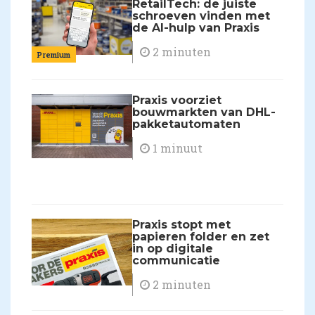
RetailTech: de juiste
schroeven vinden met
de AI-hulp van Praxis
2 minuten
Premium
Praxis voorziet
bouwmarkten van DHL-
pakketautomaten
1 minuut
Praxis stopt met
papieren folder en zet
in op digitale
communicatie
2 minuten