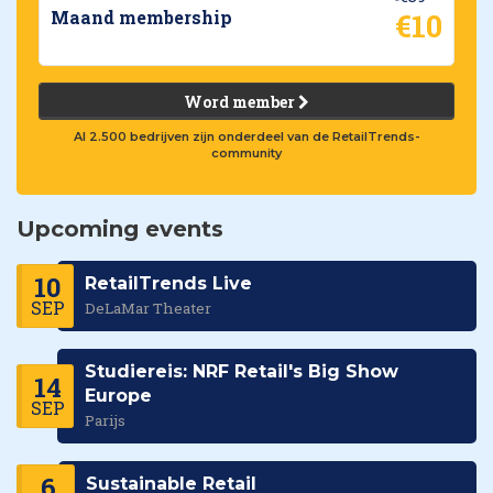
€10
Maand membership
Word member
Al 2.500 bedrijven zijn onderdeel van de RetailTrends-
community
Upcoming events
10
RetailTrends Live
SEP
DeLaMar Theater
Studiereis: NRF Retail's Big Show
14
Europe
SEP
Parijs
6
Sustainable Retail