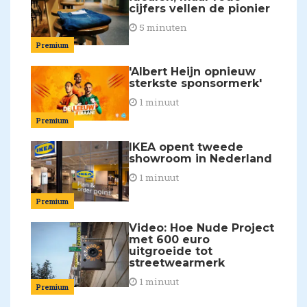
cijfers vellen de pionier
5 minuten
Premium
'Albert Heijn opnieuw
sterkste sponsormerk'
1 minuut
Premium
IKEA opent tweede
showroom in Nederland
1 minuut
Premium
Video: Hoe Nude Project
met 600 euro
uitgroeide tot
streetwearmerk
1 minuut
Premium