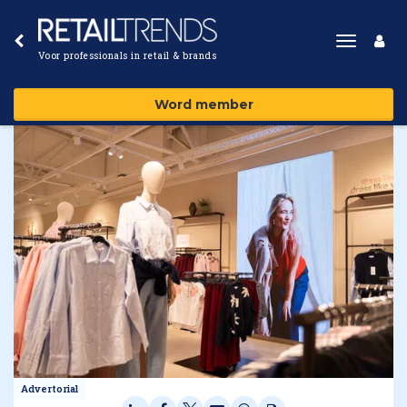
Toggle
Voor professionals in retail & brands
navigat
Word member
Advertorial