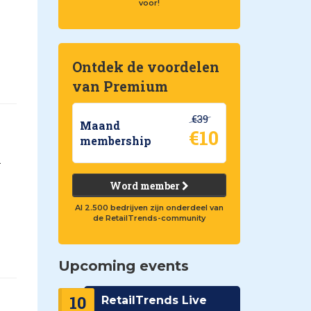
voor!
Ontdek de voordelen
van Premium
€39
Maand
€10
membership
n
Word member
Al 2.500 bedrijven zijn onderdeel van
de RetailTrends-community
Upcoming events
10
RetailTrends Live