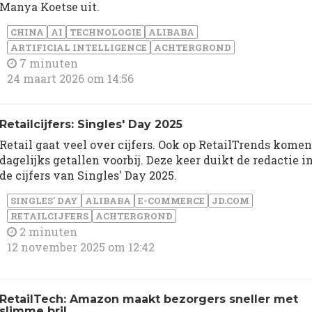
Manya Koetse uit.
CHINA
AI
TECHNOLOGIE
ALIBABA
ARTIFICIAL INTELLIGENCE
ACHTERGROND
7 minuten
24 maart 2026 om 14:56
Retailcijfers: Singles' Day 2025
Retail gaat veel over cijfers. Ook op RetailTrends komen
dagelijks getallen voorbij. Deze keer duikt de redactie i
de cijfers van Singles' Day 2025.
SINGLES' DAY
ALIBABA
E-COMMERCE
JD.COM
RETAILCIJFERS
ACHTERGROND
2 minuten
12 november 2025 om 12:42
RetailTech: Amazon maakt bezorgers sneller met
slimme bril