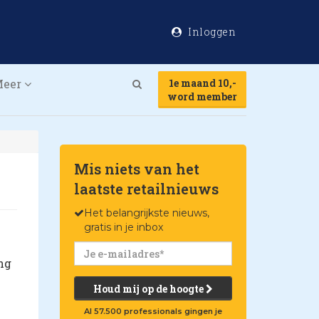
Inloggen
Meer
1e maand 10,-
Search
word member
Mis niets van het
laatste retailnieuws
Het belangrijkste nieuws,
gratis in je inbox
ng
Houd mij op de hoogte
Al 57.500 professionals gingen je