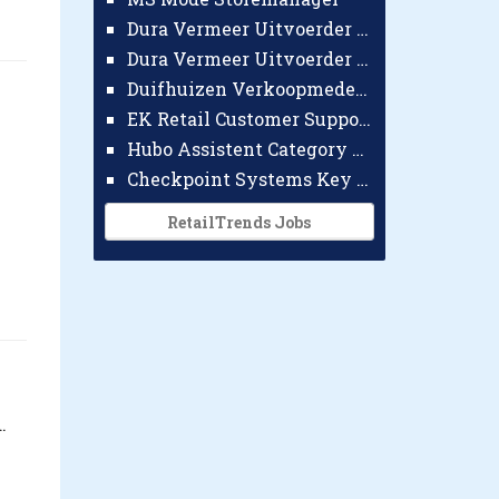
Dura Vermeer Uitvoerder GWW Amsterdam
Dura Vermeer Uitvoerder Civiel Nijmegen
Duifhuizen Verkoopmedewerker Ridderkerk
EK Retail Customer Support Omnichannel
Hubo Assistent Category Manager
Checkpoint Systems Key Accountmanager Benelux
RetailTrends Jobs
.