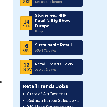
SEP
DeLaMar Theater
Studiereis: NRF
14
Retail's Big Show
SEP
Europe
Parijs
6
Sustainable Retail
OKT
AFAS Theater
12
RetailTrends Tech
NOV
AFAS Theater
en
RetailTrends Jobs
State of Art Designer
Redman Europe Sales Developer (Europe)
MS Mode Storemanager