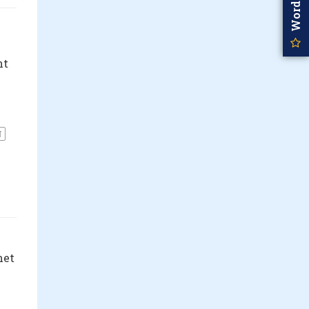
ht
N
met