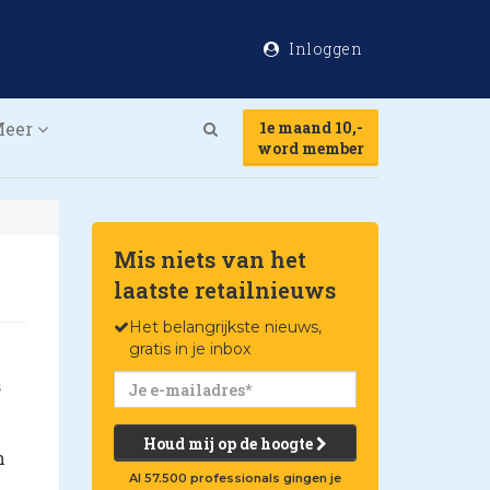
Inloggen
Meer
1e maand 10,-
Search
word member
Mis niets van het
laatste retailnieuws
Het belangrijkste nieuws,
gratis in je inbox
s
Houd mij op de hoogte
n
Al 57.500 professionals gingen je