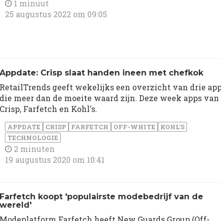
1 minuut
25 augustus 2022 om 09:05
Appdate: Crisp slaat handen ineen met chefkok
RetailTrends geeft wekelijks een overzicht van drie ap
die meer dan de moeite waard zijn. Deze week apps van
Crisp, Farfetch en Kohl's.
APPDATE
CRISP
FARFETCH
OFF-WHITE
KOHL'S
TECHNOLOGIE
2 minuten
19 augustus 2020 om 10:41
Farfetch koopt 'populairste modebedrijf van de
wereld'
Modeplatform Farfetch heeft New Guards Group (Off-