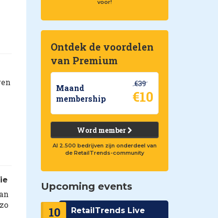
voor!
Ontdek de voordelen
van Premium
gen
€39
Maand
€10
membership
Word member
Al 2.500 bedrijven zijn onderdeel van
de RetailTrends-community
ie
Upcoming events
van
 zo
10
RetailTrends Live