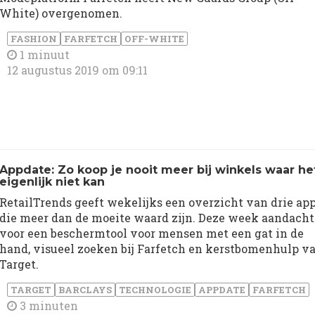
White) overgenomen.
FASHION
FARFETCH
OFF-WHITE
1 minuut
12 augustus 2019 om 09:11
Appdate: Zo koop je nooit meer bij winkels waar he
eigenlijk niet kan
RetailTrends geeft wekelijks een overzicht van drie ap
die meer dan de moeite waard zijn. Deze week aandacht
voor een beschermtool voor mensen met een gat in de
hand, visueel zoeken bij Farfetch en kerstbomenhulp v
Target.
TARGET
BARCLAYS
TECHNOLOGIE
APPDATE
FARFETCH
3 minuten