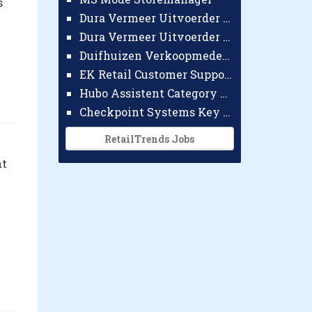
s
Dura Vermeer Uitvoerder GWW Amsterdam
Dura Vermeer Uitvoerder Civiel Nijmegen
Duifhuizen Verkoopmedewerker Ridderkerk
EK Retail Customer Support Omnichannel
Hubo Assistent Category Manager
Checkpoint Systems Key Accountmanager Benelux
RetailTrends Jobs
nt