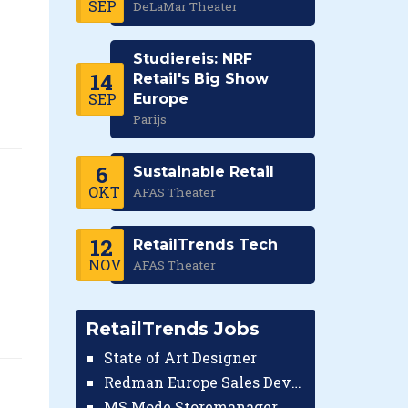
SEP
DeLaMar Theater
Studiereis: NRF
14
Retail's Big Show
SEP
Europe
Parijs
6
Sustainable Retail
OKT
AFAS Theater
12
RetailTrends Tech
NOV
AFAS Theater
RetailTrends Jobs
State of Art Designer
Redman Europe Sales Developer (Europe)
MS Mode Storemanager