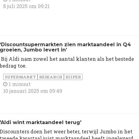
8 juli 2025 om 09:21
‘Discountsupermarkten zien marktaandeel in Q4
groeien, Jumbo levert in’
Bij Aldi nam zowel het aantal klanten als het bestede
bedrag toe.
SUPERMARKT
RESEARCH
HIIPER
1 minuut
10 januari 2025 om 09:49
'Aldi wint marktaandeel terug'
Discounters doen het weer beter, terwijl Jumbo in het
tweede kwartaal juist marktaandeel heeft ingeleverd.