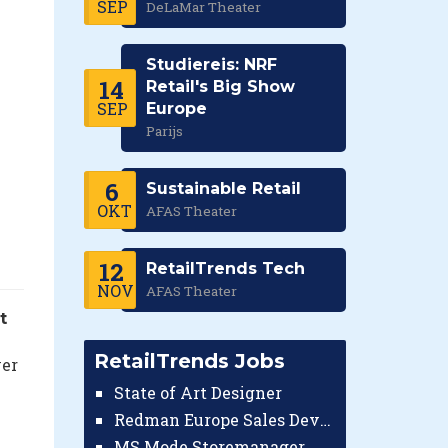
SEP
DeLaMar Theater
Studiereis: NRF
14
Retail's Big Show
SEP
Europe
Parijs
6
Sustainable Retail
OKT
AFAS Theater
12
RetailTrends Tech
NOV
AFAS Theater
t
RetailTrends Jobs
ver
State of Art Designer
Redman Europe Sales Developer (Europe)
MS Mode Storemanager