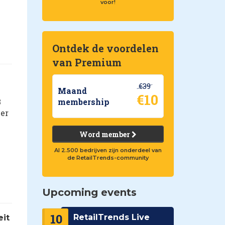
voor!
Ontdek de voordelen
van Premium
€39
Maand
€10
membership
3
ver
Word member
Al 2.500 bedrijven zijn onderdeel van
de RetailTrends-community
Upcoming events
10
RetailTrends Live
eit