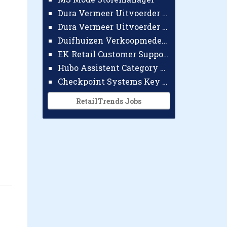
Dura Vermeer Uitvoerder GWW Amsterdam
Dura Vermeer Uitvoerder Civiel Nijmegen
Duifhuizen Verkoopmedewerker Ridderkerk
EK Retail Customer Support Omnichannel
Hubo Assistent Category Manager
Checkpoint Systems Key Accountmanager Benelux
RetailTrends Jobs