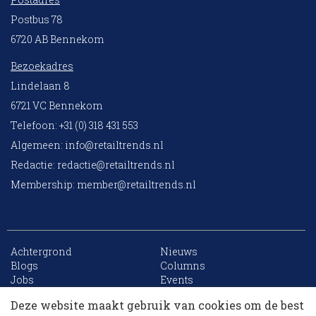
Postbus 78
6720 AB Bennekom
Bezoekadres
Lindelaan 8
6721 VC Bennekom
Telefoon: +31 (0) 318 431 553
Algemeen:
info@retailtrends.nl
Redactie:
redactie@retailtrends.nl
Membership:
member@retailtrends.nl
Achtergrond
Nieuws
10 collega’s
Blogs
Columns
Jobs
Events
Contact
Word member
Deze website maakt gebruik van cookies om de best
Archief
Sitemap
Korting op events