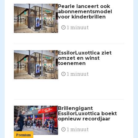
Pearle lanceert ook
abonnementsmodel
voor kinderbrillen
1 minuut
EssilorLuxottica ziet
omzet en winst
toenemen
1 minuut
Brillengigant
EssilorLuxottica boekt
opnieuw recordjaar
1 minuut
Premium