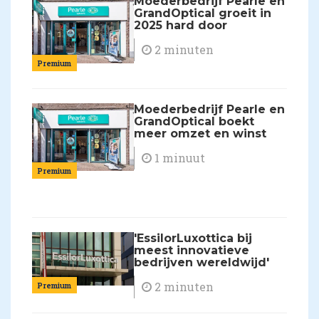
Moederbedrijf Pearle en
GrandOptical groeit in
2025 hard door
2 minuten
Premium
Moederbedrijf Pearle en
GrandOptical boekt
meer omzet en winst
1 minuut
Premium
'EssilorLuxottica bij
meest innovatieve
bedrijven wereldwijd'
2 minuten
Premium