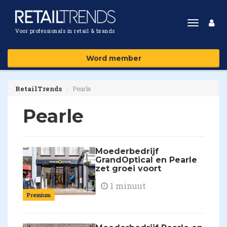
Toggle
Voor professionals in retail & brands
navigat
Word member
RetailTrends
Pearle
Pearle
Moederbedrijf
GrandOptical en Pearle
zet groei voort
1 minuut
Premium