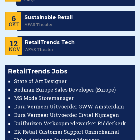
6
Sustainable Retail
OKT
AFAS Theater
12
RetailTrends Tech
NOV
AFAS Theater
RetailTrends Jobs
State of Art Designer
Redman Europe Sales Developer (Europe)
MS Mode Storemanager
Dura Vermeer Uitvoerder GWW Amsterdam
Dura Vermeer Uitvoerder Civiel Nijmegen
Duifhuizen Verkoopmedewerker Ridderkerk
EK Retail Customer Support Omnichannel