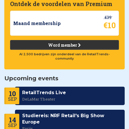
Ontdek de voordelen van Premium
€39
€10
Maand membership
Word member
Al 2.500 bedrijven zijn onderdeel van de RetailTrends-
community
Upcoming events
10
RetailTrends Live
SEP
DeLaMar Theater
Studiereis: NRF Retail's Big Show
14
Europe
SEP
Parijs