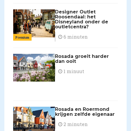
Designer Outlet
Roosendaal: het
Disneyland onder de
outletcentra?
6 minuten
Premium
​Rosada groeit harder
dan ooit
1 minuut
Rosada en Roermond
krijgen zelfde eigenaar
2 minuten