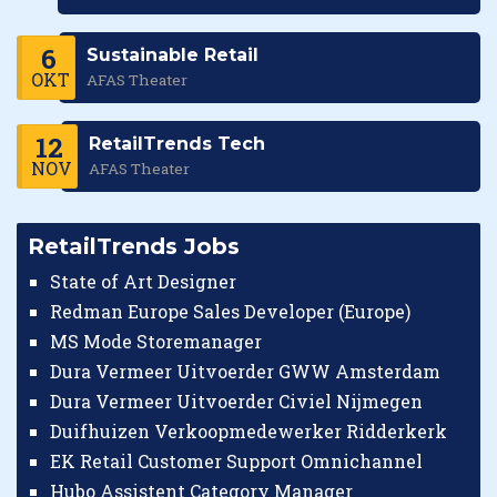
6
Sustainable Retail
OKT
AFAS Theater
12
RetailTrends Tech
NOV
AFAS Theater
RetailTrends Jobs
State of Art Designer
Redman Europe Sales Developer (Europe)
MS Mode Storemanager
Dura Vermeer Uitvoerder GWW Amsterdam
Dura Vermeer Uitvoerder Civiel Nijmegen
Duifhuizen Verkoopmedewerker Ridderkerk
EK Retail Customer Support Omnichannel
Hubo Assistent Category Manager