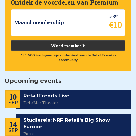
Ontdek de voordelen van Premium
€39
€10
Maand membership
Word member
Al 2.500 bedrijven zijn onderdeel van de RetailTrends-
community
Upcoming events
10
RetailTrends Live
SEP
DeLaMar Theater
Studiereis: NRF Retail's Big Show
14
Europe
SEP
Parijs