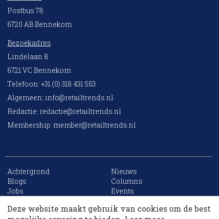
Postbus 78
6720 AB Bennekom
Bezoekadres
Lindelaan 8
6721 VC Bennekom
Telefoon: +31 (0) 318 431 553
Algemeen:
info@retailtrends.nl
Redactie:
redactie@retailtrends.nl
Membership:
member@retailtrends.nl
Achtergrond
Nieuws
10 collega’s
Blogs
Columns
Jobs
Events
Contact
Word member
Deze website maakt gebruik van cookies om de best
Archief
Sitemap
Korting op events