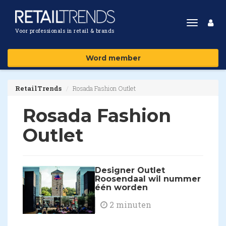
Toggle
Voor professionals in retail & brands
navigat
Word member
RetailTrends
Rosada Fashion Outlet
Rosada Fashion
Outlet
Designer Outlet
Roosendaal wil nummer
één worden
2 minuten