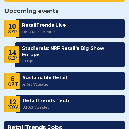
Upcoming events
10
RetailTrends Live
SEP
DeLaMar Theater
Studiereis: NRF Retail's Big Show
14
Europe
SEP
Parijs
6
Sustainable Retail
OKT
AFAS Theater
12
RetailTrends Tech
NOV
AFAS Theater
RetailTrends Jobs