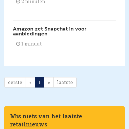
2 minuten
Amazon zet Snapchat in voor
aanbiedingen
1 minuut
eerste
«
1
»
laatste
Mis niets van het laatste
retailnieuws