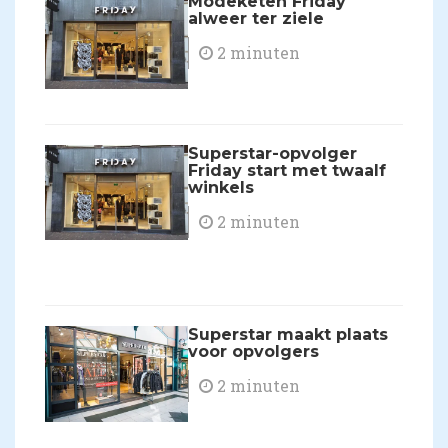
Modeketen Friday
alweer ter ziele
2 minuten
​Superstar-opvolger
Friday start met twaalf
winkels
2 minuten
​Superstar maakt plaats
voor opvolgers
2 minuten