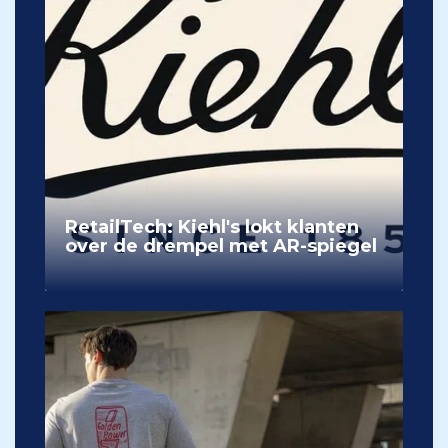
RetailTech: Kiehl's lokt klanten
over de drempel met AR-spiegel