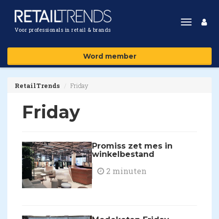
Toggle
Voor professionals in retail & brands
navigat
Word member
RetailTrends
Friday
Friday
​Promiss zet mes in
winkelbestand
2 minuten