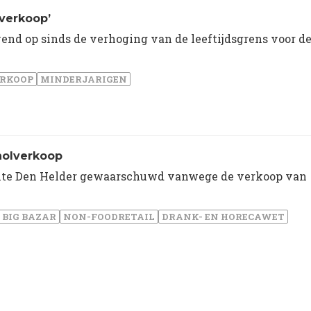
lverkoop’
d op sinds de verhoging van de leeftijdsgrens voor d
RKOOP
MINDERJARIGEN
holverkoop
ente Den Helder gewaarschuwd vanwege de verkoop van
BIG BAZAR
NON-FOODRETAIL
DRANK- EN HORECAWET