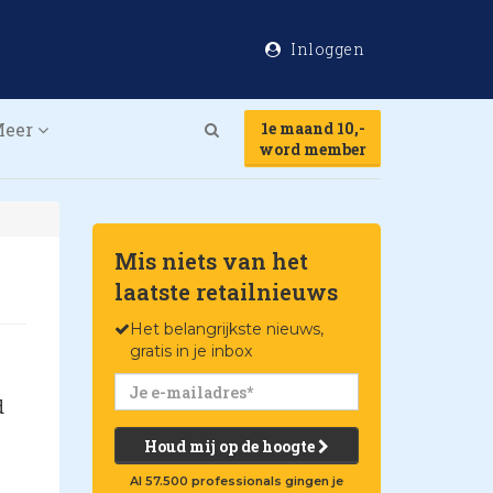
Inloggen
Meer
1e maand 10,-
Search
word member
Mis niets van het
laatste retailnieuws
Het belangrijkste nieuws,
gratis in je inbox
d
Houd mij op de hoogte
Al 57.500 professionals gingen je