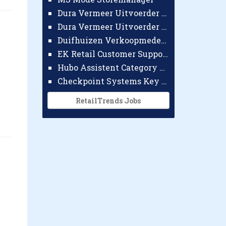
Dura Vermeer Uitvoerder GWW Amsterdam
Dura Vermeer Uitvoerder Civiel Nijmegen
Duifhuizen Verkoopmedewerker Ridderkerk
EK Retail Customer Support Omnichannel
Hubo Assistent Category Manager
Checkpoint Systems Key Accountmanager Benelux
RetailTrends Jobs