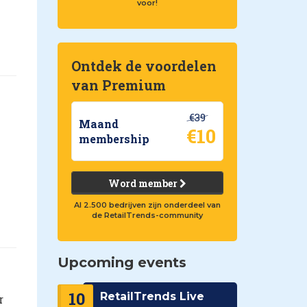
voor!
Ontdek de voordelen
van Premium
€39
Maand
€10
membership
Word member
Al 2.500 bedrijven zijn onderdeel van
de RetailTrends-community
Upcoming events
10
RetailTrends Live
r