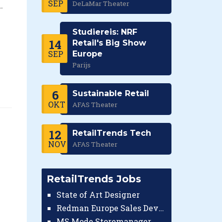
SEP
DeLaMar Theater
.
Studiereis: NRF
14
Retail's Big Show
SEP
Europe
Parijs
6
Sustainable Retail
OKT
AFAS Theater
12
RetailTrends Tech
NOV
AFAS Theater
RetailTrends Jobs
State of Art Designer
Redman Europe Sales Developer (Europe)
MS Mode Storemanager