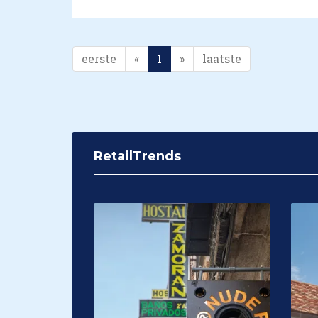
eerste
«
1
»
laatste
RetailTrends