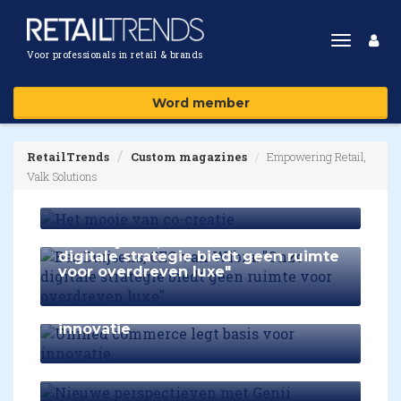
Toggle
Voor professionals in retail & brands
navigat
Word member
RetailTrends
Custom magazines
Empowering Retail,
Valk Solutions
Het mooie van co-creatie
Bas Duijsens, CEO van Wibra: "Onze
digitale strategie biedt geen ruimte
voor overdreven luxe"
Unified commerce legt basis voor
innovatie
Nieuwe perspectieven met Genii