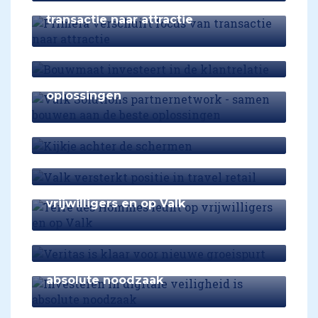
Primera verschuift focus van
transactie naar attractie
Bouwmaat investeert in de
klantrelatie
Valk Solutions partnernetwork -
samen bouwen aan de beste
oplossingen
Kijkje achter de schermen
Valk versterkt positie in travel retail
Terre des Hommes leunt op
vrijwilligers en op Valk
Veritas is klaar voor nieuwe
groeispurt
Investeren in digitale veiligheid is
absolute noodzaak
Constant in beweging