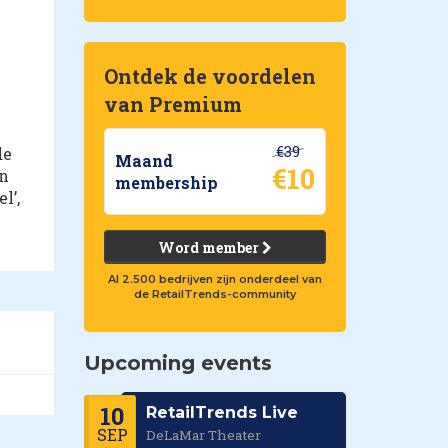
Ontdek de voordelen
van Premium
€39
de
Maand
€10
en
membership
l’,
Word member
Al 2.500 bedrijven zijn onderdeel van
de RetailTrends-community
Upcoming events
10
RetailTrends Live
SEP
DeLaMar Theater