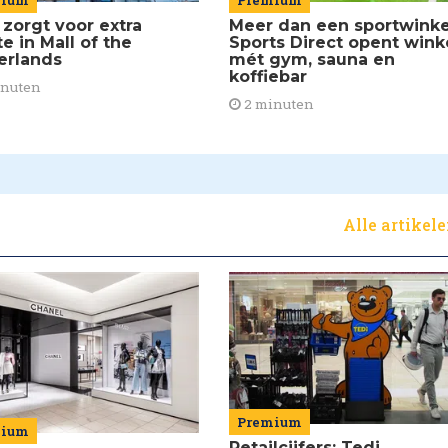
mium
Meer dan een sportwinke
 zorgt voor extra
Sports Direct opent wink
e in Mall of the
mét gym, sauna en
erlands
koffiebar
inuten
2 minuten
Alle artikel
Premium
mium
Retailcijfers: Tedi