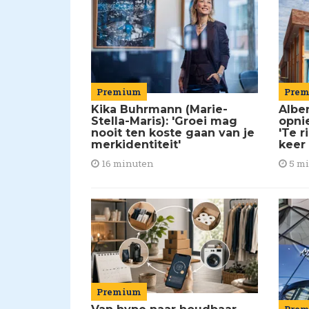
Premium
Pre
Kika Buhrmann (Marie-
Alber
Stella-Maris): 'Groei mag
opni
nooit ten koste gaan van je
'Te r
merkidentiteit'
keer
16 minuten
5 m
Premium