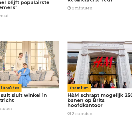
el blijft populairste
emerk'
2 minuten
nuut
ilRookies
Premium
uit sluit winkel in
H&M schrapt mogelijk 25
tricht
banen op Brits
hoofdkantoor
inuten
2 minuten