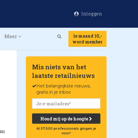
Inloggen
Meer
1e maand 10,-
Search
word member
Mis niets van het
laatste retailnieuws
Het belangrijkste nieuws,
gratis in je inbox
Houd mij op de hoogte
Al 57.500 professionals gingen je
au
voor!