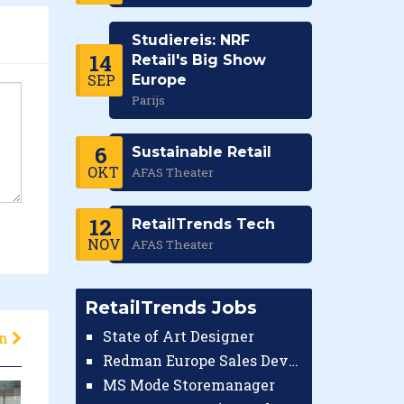
Studiereis: NRF
14
Retail's Big Show
SEP
Europe
Parijs
6
Sustainable Retail
OKT
AFAS Theater
12
RetailTrends Tech
NOV
AFAS Theater
RetailTrends Jobs
State of Art Designer
en
Redman Europe Sales Developer (Europe)
MS Mode Storemanager