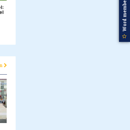
Word member
l:
el
en