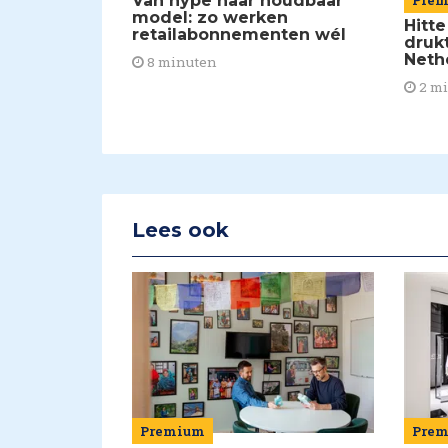
Van hype naar houdbaar
Pre
model: zo werken
Hitte
retailabonnementen wél
drukt
Neth
8 minuten
2 m
Lees ook
Premium
Pre