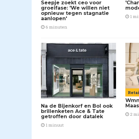
Seepje zoekt ceo voor
'Chan
groeifase: 'We willen niet
mod
opnieuw tegen stagnatie
1 mi
aanlopen'
6 minuten
Reta
Wmns
Maas
Na de Bijenkorf en Bol ook
brillenketen Ace & Tate
2 m
getroffen door datalek
1 minuut