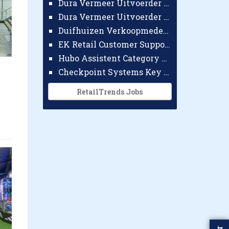
Dura Vermeer Uitvoerder GWW Amsterdam
Dura Vermeer Uitvoerder Civiel Nijmegen
Duifhuizen Verkoopmedewerker Ridderkerk
EK Retail Customer Support Omnichannel
Hubo Assistent Category Manager
Checkpoint Systems Key Accountmanager Benelux
RetailTrends Jobs