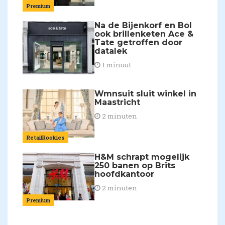
Premium
Na de Bijenkorf en Bol
ook brillenketen Ace &
Tate getroffen door
datalek
1 minuut
Wmnsuit sluit winkel in
Maastricht
2 minuten
RetailRookies
H&M schrapt mogelijk
250 banen op Brits
hoofdkantoor
2 minuten
Premium