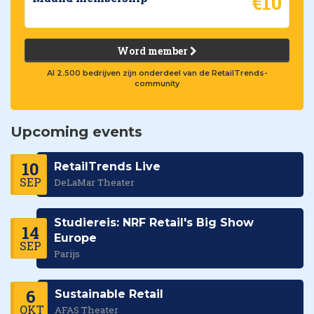
€10
Word member
Al 2.500 bedrijven zijn onderdeel van de RetailTrends-
community
Upcoming events
10
RetailTrends Live
SEP
DeLaMar Theater
Studiereis: NRF Retail's Big Show
14
Europe
SEP
Parijs
6
Sustainable Retail
OKT
AFAS Theater