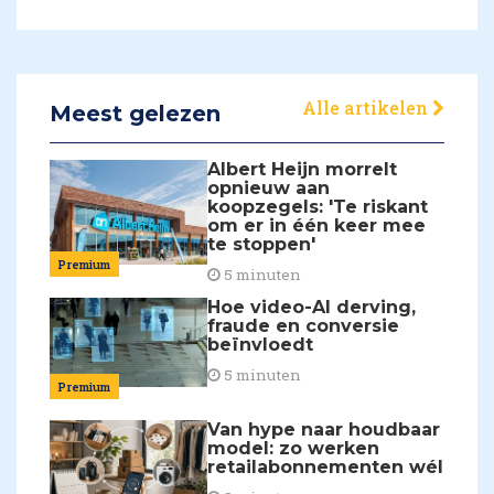
Alle artikelen
Meest gelezen
Albert Heijn morrelt
opnieuw aan
koopzegels: 'Te riskant
om er in één keer mee
te stoppen'
Premium
5 minuten
Hoe video-AI derving,
fraude en conversie
beïnvloedt
5 minuten
Premium
Van hype naar houdbaar
model: zo werken
retailabonnementen wél