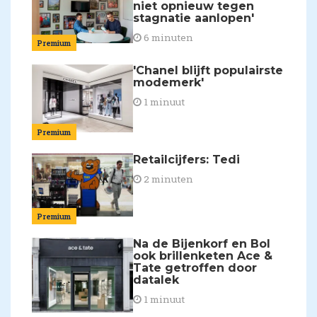
niet opnieuw tegen
stagnatie aanlopen'
6 minuten
Premium
'Chanel blijft populairste
modemerk'
1 minuut
Premium
Retailcijfers: Tedi
2 minuten
Premium
Na de Bijenkorf en Bol
ook brillenketen Ace &
Tate getroffen door
datalek
1 minuut