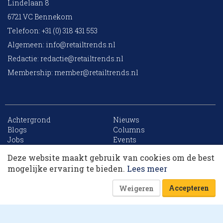
Lindelaan 8
6721 VC Bennekom
Telefoon: +31 (0) 318 431 553
Algemeen:
info@retailtrends.nl
Redactie:
redactie@retailtrends.nl
Membership:
member@retailtrends.nl
Achtergrond
Nieuws
10 collega’s
Blogs
Columns
Jobs
Events
Contact
Word member
Deze website maakt gebruik van cookies om de best
Archief
Sitemap
Korting op events
mogelijke ervaring te bieden.
Lees meer
Accepteren
Weigeren
Website is powered by