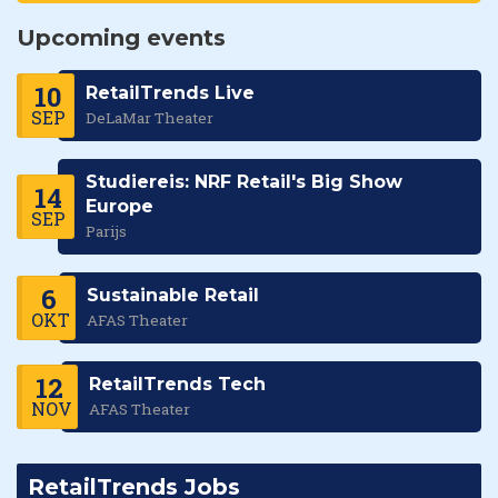
Upcoming events
10
RetailTrends Live
SEP
DeLaMar Theater
Studiereis: NRF Retail's Big Show
14
Europe
SEP
Parijs
6
Sustainable Retail
OKT
AFAS Theater
12
RetailTrends Tech
NOV
AFAS Theater
RetailTrends Jobs