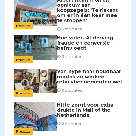
opnieuw aan
koopzegels: 'Te riskant
om er in één keer mee
te stoppen'
Premium
5 minuten
Hoe video-AI derving,
fraude en conversie
beïnvloedt
5 minuten
Premium
Van hype naar houdbaar
model: zo werken
retailabonnementen wél
8 minuten
Premium
Hitte zorgt voor extra
drukte in Mall of the
Netherlands
2 minuten
Premium