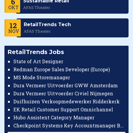
6
Sustainable Retail
OKT
AFAS Theater
12
RetailTrends Tech
NOV
AFAS Theater
RetailTrends Jobs
State of Art Designer
Redman Europe Sales Developer (Europe)
MS Mode Storemanager
Dura Vermeer Uitvoerder GWW Amsterdam
Dura Vermeer Uitvoerder Civiel Nijmegen
Duifhuizen Verkoopmedewerker Ridderkerk
EK Retail Customer Support Omnichannel
Hubo Assistent Category Manager
Checkpoint Systems Key Accountmanager Benelux