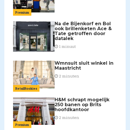
Premium
Na de Bijenkorf en Bol
ook brillenketen Ace &
Tate getroffen door
datalek
1 minuut
Wmnsuit sluit winkel in
Maastricht
2 minuten
RetailRookies
H&M schrapt mogelijk
250 banen op Brits
hoofdkantoor
2 minuten
Premium