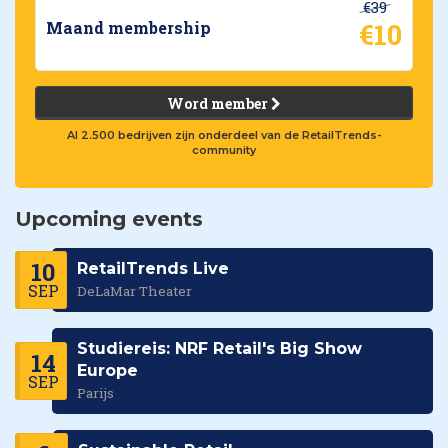
€39
€10
Maand membership
Word member
Al 2.500 bedrijven zijn onderdeel van de RetailTrends-
community
Upcoming events
10
RetailTrends Live
SEP
DeLaMar Theater
Studiereis: NRF Retail's Big Show
14
Europe
SEP
Parijs