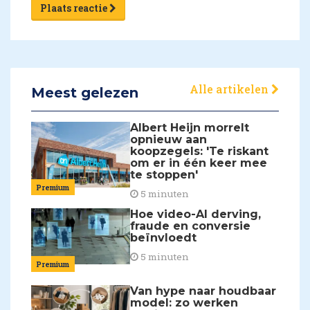
Plaats reactie
Alle artikelen
Meest gelezen
Albert Heijn morrelt
opnieuw aan
koopzegels: 'Te riskant
om er in één keer mee
te stoppen'
Premium
5 minuten
Hoe video-AI derving,
fraude en conversie
beïnvloedt
5 minuten
Premium
Van hype naar houdbaar
model: zo werken