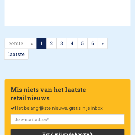
eerste
«
1
2
3
4
5
6
»
laatste
Mis niets van het laatste
retailnieuws
Het belangrijkste nieuws, gratis in je inbox
Houd mij op de hoogte