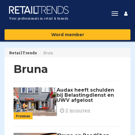
Toggle
Voor professionals in retail & brands
navigat
Word member
RetailTrends
Bruna
Bruna
Audax heeft schulden
bij Belastingdienst en
UWV afgelost
2 minuten
Premium