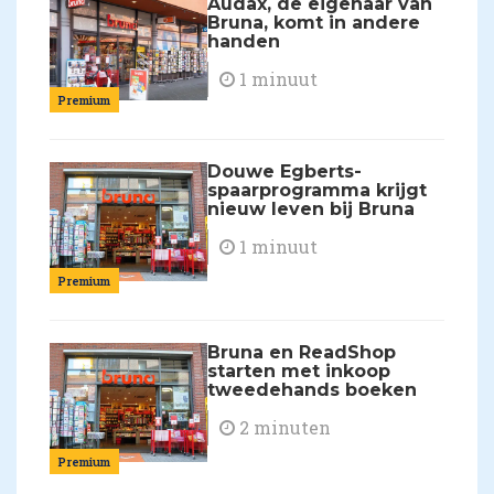
Audax, de eigenaar van
Bruna, komt in andere
handen
1 minuut
Premium
Douwe Egberts-
spaarprogramma krijgt
nieuw leven bij Bruna
1 minuut
Premium
Bruna en ReadShop
starten met inkoop
tweedehands boeken
2 minuten
Premium