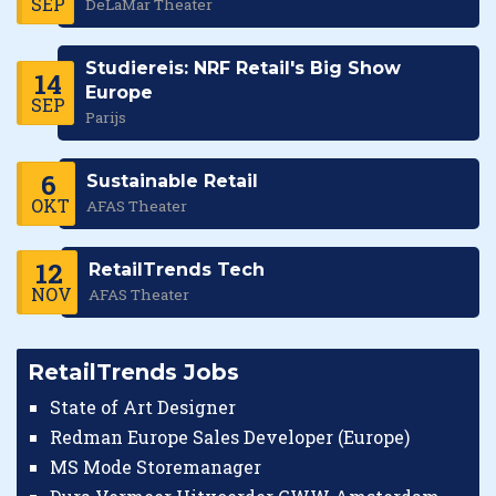
SEP
DeLaMar Theater
Studiereis: NRF Retail's Big Show
14
Europe
SEP
Parijs
6
Sustainable Retail
OKT
AFAS Theater
12
RetailTrends Tech
NOV
AFAS Theater
RetailTrends Jobs
State of Art Designer
Redman Europe Sales Developer (Europe)
MS Mode Storemanager