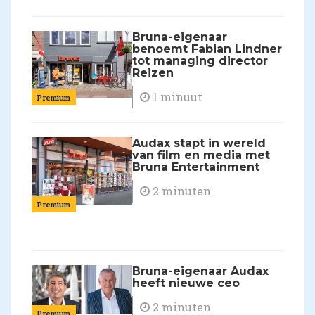
Bruna-eigenaar
benoemt Fabian Lindner
tot managing director
Reizen
1 minuut
Premium
Audax stapt in wereld
van film en media met
Bruna Entertainment
2 minuten
Premium
Bruna-eigenaar Audax
heeft nieuwe ceo
2 minuten
Premium