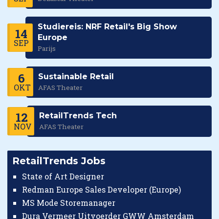
Studiereis: NRF Retail's Big Show
14
Europe
SEP
Parijs
6
Sustainable Retail
OKT
AFAS Theater
12
RetailTrends Tech
NOV
AFAS Theater
RetailTrends Jobs
State of Art Designer
Redman Europe Sales Developer (Europe)
MS Mode Storemanager
Dura Vermeer Uitvoerder GWW Amsterdam