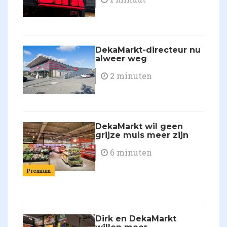
DekaMarkt-directeur nu
alweer weg
2 minuten
DekaMarkt wil geen
grijze muis meer zijn
6 minuten
Premium
Dirk en DekaMarkt