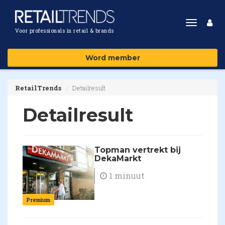
Toggle
Voor professionals in retail & brands
navigat
Word member
RetailTrends
Detailresult
Detailresult
Topman vertrekt bij
DekaMarkt
1 minuut
Premium