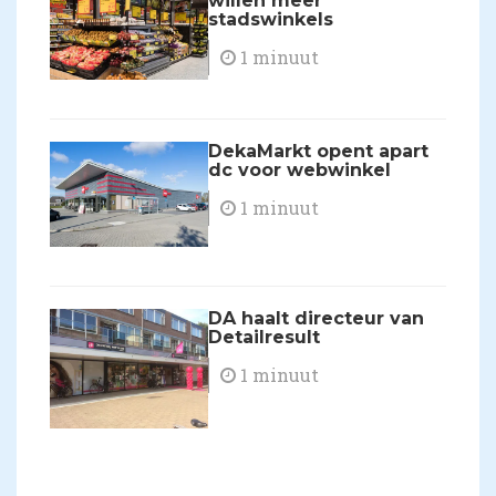
willen meer
stadswinkels
1 minuut
DekaMarkt opent apart
dc voor webwinkel
1 minuut
DA haalt directeur van
Detailresult
1 minuut