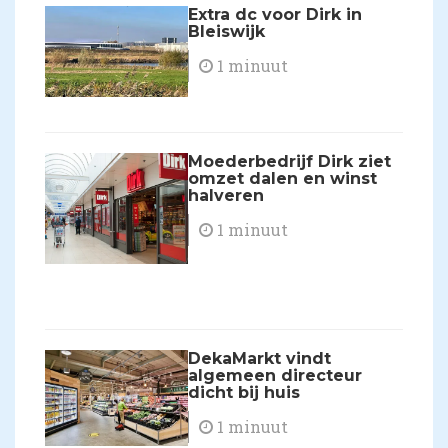
Extra dc voor Dirk in
Bleiswijk
1 minuut
Moederbedrijf Dirk ziet
omzet dalen en winst
halveren
1 minuut
DekaMarkt vindt
algemeen directeur
dicht bij huis
1 minuut