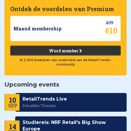
Ontdek de voordelen van Premium
€39
€10
Maand membership
Word member
Al 2.500 bedrijven zijn onderdeel van de RetailTrends-
community
Upcoming events
10
RetailTrends Live
SEP
DeLaMar Theater
Studiereis: NRF Retail's Big Show
14
Europe