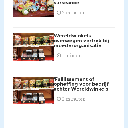
surseance
2 minuten
Wereldwinkels
overwegen vertrek bij
moederorganisatie
1 minuut
‘Faillissement of
opheffing voor bedrijf
achter Wereldwinkels’
2 minuten