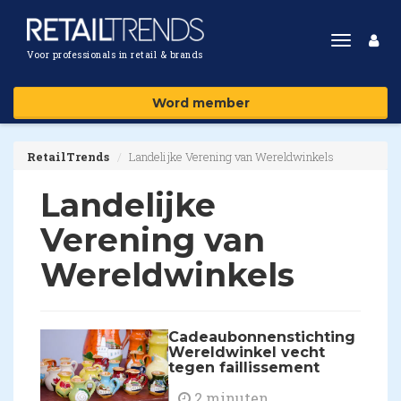
Toggle
Voor professionals in retail & brands
navigat
Word member
RetailTrends
Landelijke Verening van Wereldwinkels
Landelijke
Verening van
Wereldwinkels
Cadeaubonnenstichting
Wereldwinkel vecht
tegen faillissement
2 minuten