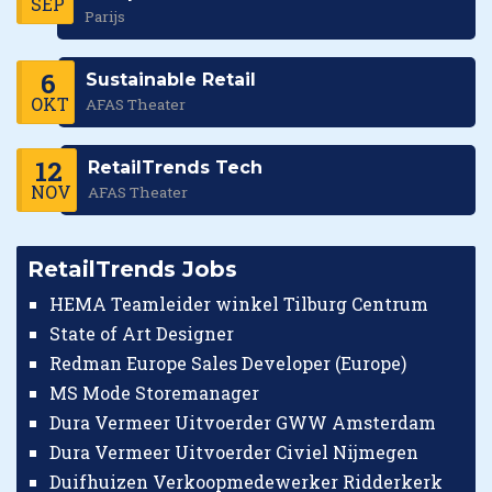
SEP
Parijs
6
Sustainable Retail
OKT
AFAS Theater
12
RetailTrends Tech
NOV
AFAS Theater
RetailTrends Jobs
HEMA Teamleider winkel Tilburg Centrum
State of Art Designer
Redman Europe Sales Developer (Europe)
MS Mode Storemanager
Dura Vermeer Uitvoerder GWW Amsterdam
Dura Vermeer Uitvoerder Civiel Nijmegen
Duifhuizen Verkoopmedewerker Ridderkerk