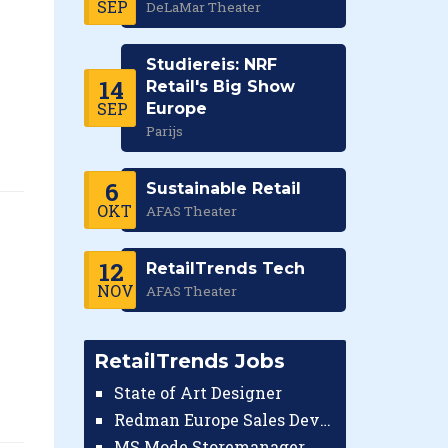
SEP
DeLaMar Theater
Studiereis: NRF
14
Retail's Big Show
SEP
Europe
Parijs
6
Sustainable Retail
OKT
AFAS Theater
12
RetailTrends Tech
NOV
AFAS Theater
RetailTrends Jobs
State of Art Designer
Redman Europe Sales Developer (Europe)
MS Mode Storemanager