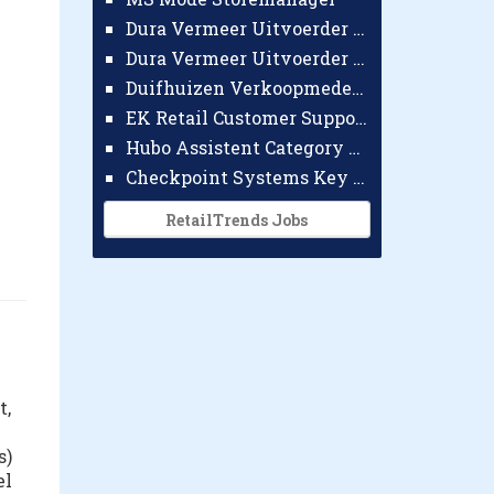
Dura Vermeer Uitvoerder GWW Amsterdam
Dura Vermeer Uitvoerder Civiel Nijmegen
Duifhuizen Verkoopmedewerker Ridderkerk
EK Retail Customer Support Omnichannel
Hubo Assistent Category Manager
Checkpoint Systems Key Accountmanager Benelux
RetailTrends Jobs
t,
s)
el