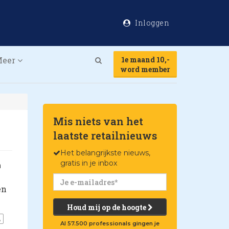
Inloggen
Meer
1e maand 10,-
Search
word member
Mis niets van het
laatste retailnieuws
Het belangrijkste nieuws,
gratis in je inbox
n
en
Houd mij op de hoogte
L
Al 57.500 professionals gingen je