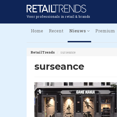
Voor professionals in retail & brands
Home
Recent
Nieuws
Premium
RetailTrends
surseance
surseance