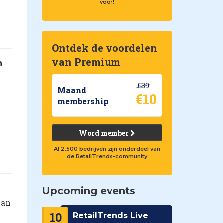
voor!
Ontdek de voordelen
van Premium
n
€39
Maand
€10
membership
Word member
Al 2.500 bedrijven zijn onderdeel van
de RetailTrends-community
Upcoming events
van
10
RetailTrends Live