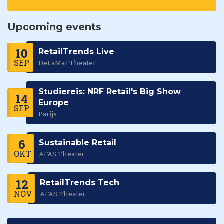
Upcoming events
10
RetailTrends Live
SEP
DeLaMar Theater
Studiereis: NRF Retail's Big Show
14
Europe
SEP
Parijs
6
Sustainable Retail
OKT
AFAS Theater
12
RetailTrends Tech
NOV
AFAS Theater