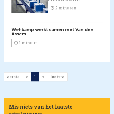
2 minuten
Wehkamp werkt samen met Van den
Assem
1 minuut
eerste
«
1
»
laatste
Mis niets van het laatste
retailnieuws