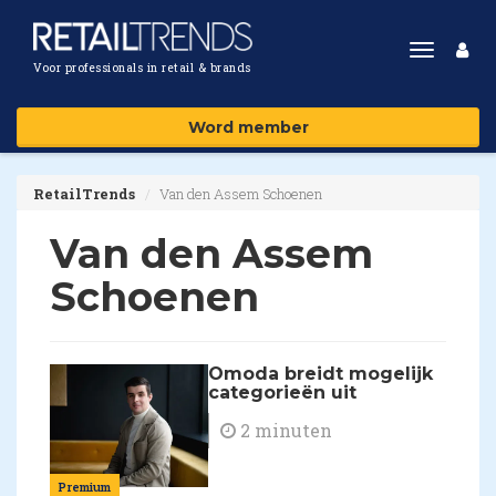
Toggle
Voor professionals in retail & brands
navigat
Word member
RetailTrends
Van den Assem Schoenen
Van den Assem
Schoenen
Omoda breidt mogelijk
categorieën uit
2 minuten
Premium