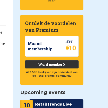
voor!
Ontdek de voordelen
van Premium
er
€39
Maand
che
€10
membership
Word member
Al 2.500 bedrijven zijn onderdeel van
de RetailTrends-community
Upcoming events
10
RetailTrends Live