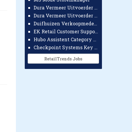
Dura Vermeer Uitvoerder GWW Amsterdam
Dura Vermeer Uitvoerder Civiel Nijmegen
Duifhuizen Verkoopmedewerker Ridderkerk
EK Retail Customer Support Omnichannel
Hubo Assistent Category Manager
Checkpoint Systems Key Accountmanager Benelux
RetailTrends Jobs
n