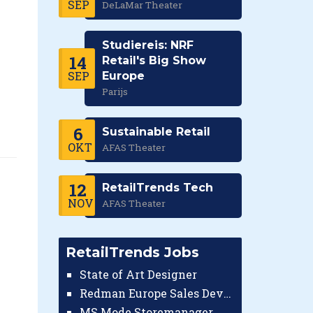
SEP
DeLaMar Theater
Studiereis: NRF
14
Retail's Big Show
SEP
Europe
Parijs
6
Sustainable Retail
OKT
AFAS Theater
12
RetailTrends Tech
NOV
AFAS Theater
RetailTrends Jobs
State of Art Designer
Redman Europe Sales Developer (Europe)
MS Mode Storemanager