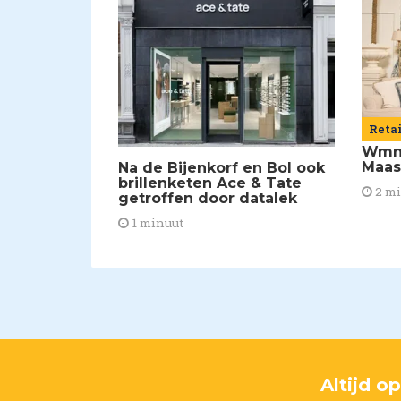
Reta
Wmns
Maas
Na de Bijenkorf en Bol ook
brillenketen Ace & Tate
2 m
getroffen door datalek
1 minuut
Altijd o