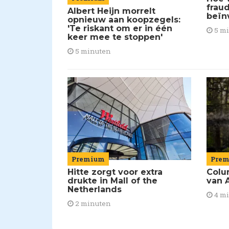
frau
Albert Heijn morrelt
beïn
opnieuw aan koopzegels:
'Te riskant om er in één
5 m
keer mee te stoppen'
5 minuten
Premium
Pre
Hitte zorgt voor extra
Colu
drukte in Mall of the
van A
Netherlands
4 m
2 minuten