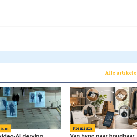
Alle artikel
Premium
mium
Van hype naar houdbaar
video-AI derving,