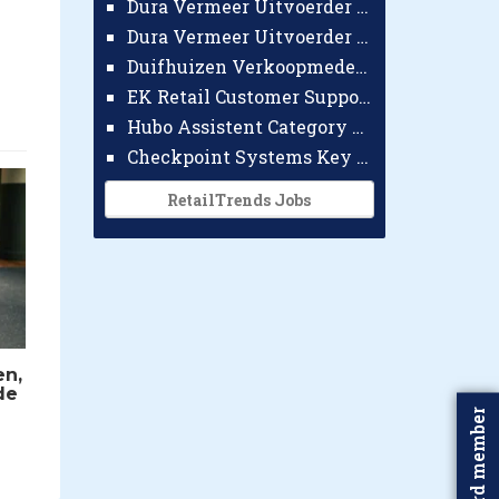
Dura Vermeer Uitvoerder GWW Amsterdam
Dura Vermeer Uitvoerder Civiel Nijmegen
Duifhuizen Verkoopmedewerker Ridderkerk
EK Retail Customer Support Omnichannel
Hubo Assistent Category Manager
Checkpoint Systems Key Accountmanager Benelux
RetailTrends Jobs
en,
de
Word member