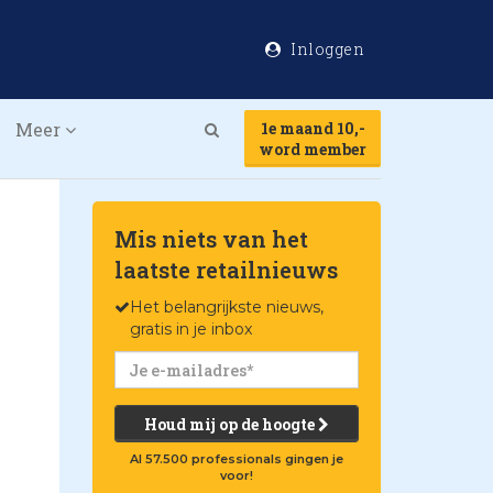
Inloggen
Meer
1e maand 10,-
Search
word member
Mis niets van het
laatste retailnieuws
Het belangrijkste nieuws,
gratis in je inbox
Houd mij op de hoogte
Al 57.500 professionals gingen je
voor!