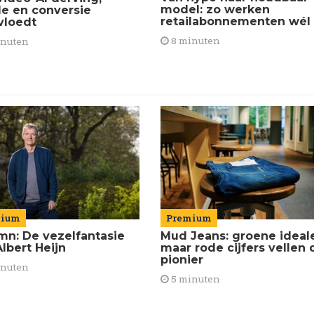
model: zo werken
de en conversie
retailabonnementen wél
vloedt
8 minuten
inuten
mium
Premium
mn: De vezelfantasie
Mud Jeans: groene ideal
lbert Heijn
maar rode cijfers vellen 
pionier
inuten
5 minuten