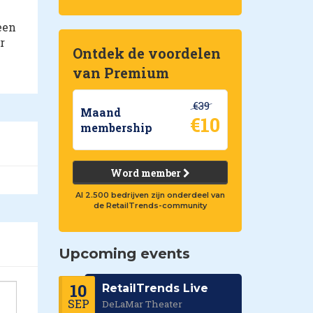
een
r
Ontdek de voordelen
van Premium
€39
Maand
€10
membership
Word member
Al 2.500 bedrijven zijn onderdeel van
de RetailTrends-community
Upcoming events
10
RetailTrends Live
SEP
DeLaMar Theater