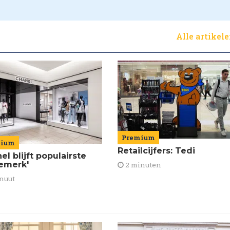
Alle artikel
Premium
mium
Retailcijfers: Tedi
el blijft populairste
emerk'
2 minuten
nuut