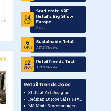
Studiereis: NRF
14
Retail's Big Show
SEP
Europe
Parijs
6
Sustainable Retail
OKT
AFAS Theater
en
12
RetailTrends Tech
NOV
AFAS Theater
RetailTrends Jobs
State of Art Designer
Redman Europe Sales Developer (Europe)
MS Mode Storemanager