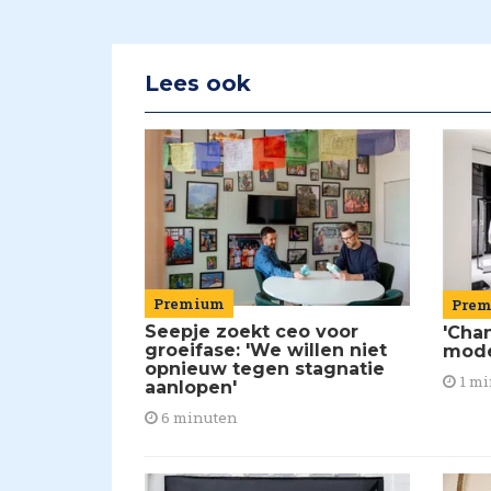
Lees ook
Premium
Pre
Seepje zoekt ceo voor
'Chan
groeifase: 'We willen niet
mod
opnieuw tegen stagnatie
1 mi
aanlopen'
6 minuten