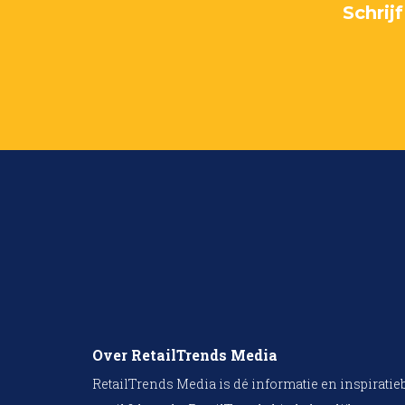
Schrij
Over RetailTrends Media
RetailTrends Media is dé informatie en inspiratie