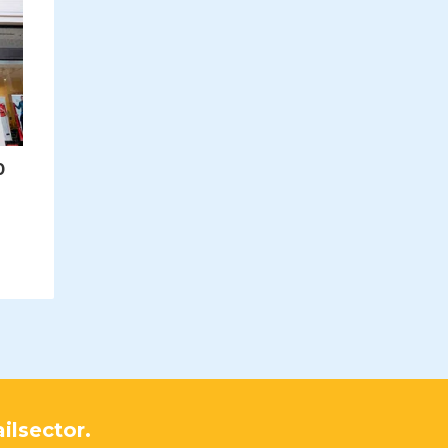
0
ilsector.