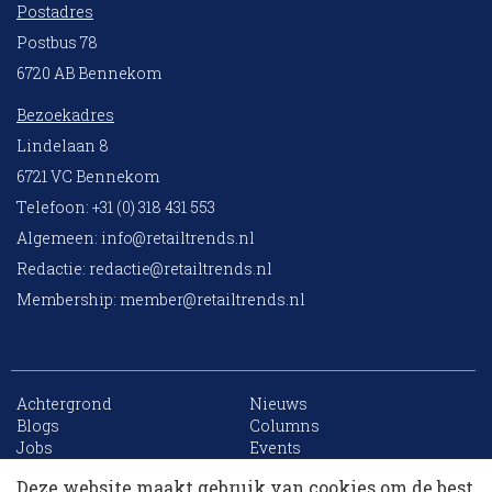
Postadres
Postbus 78
6720 AB Bennekom
Bezoekadres
Lindelaan 8
6721 VC Bennekom
Telefoon: +31 (0) 318 431 553
Algemeen:
info@retailtrends.nl
Redactie:
redactie@retailtrends.nl
Membership:
member@retailtrends.nl
Achtergrond
Nieuws
10 collega’s
Blogs
Columns
Jobs
Events
Contact
Word member
Deze website maakt gebruik van cookies om de best
Archief
Sitemap