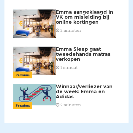
Emma aangeklaagd in
VK om misleiding bij
online kortingen
2 minuten
Emma Sleep gaat
tweedehands matras
verkopen
1 minuut
Premium
Winnaar/verliezer van
de week: Emma en
Adidas
2 minuten
Premium