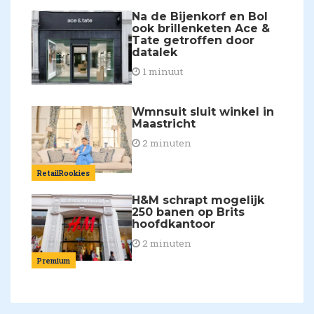
Na de Bijenkorf en Bol
ook brillenketen Ace &
Tate getroffen door
datalek
1 minuut
Wmnsuit sluit winkel in
Maastricht
2 minuten
RetailRookies
H&M schrapt mogelijk
250 banen op Brits
hoofdkantoor
2 minuten
Premium