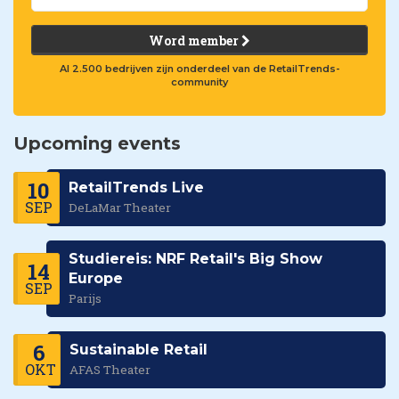
Word member
Al 2.500 bedrijven zijn onderdeel van de RetailTrends-
community
Upcoming events
10
RetailTrends Live
SEP
DeLaMar Theater
Studiereis: NRF Retail's Big Show
14
Europe
SEP
Parijs
6
Sustainable Retail
OKT
AFAS Theater