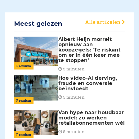
Alle artikelen
Meest gelezen
Albert Heijn morrelt
opnieuw aan
koopzegels: 'Te riskant
om er in één keer mee
te stoppen'
Premium
5 minuten
Hoe video-AI derving,
fraude en conversie
beïnvloedt
5 minuten
Premium
Van hype naar houdbaar
model: zo werken
retailabonnementen wél
8 minuten
Premium