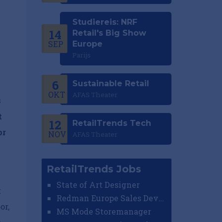
Studiereis: NRF
14
Retail's Big Show
SEP
Europe
Parijs
6
Sustainable Retail
OKT
AFAS Theater
s
t
12
RetailTrends Tech
or
NOV
AFAS Theater
.
RetailTrends Jobs
State of Art Designer
t
Redman Europe Sales Developer (Europe)
or,
MS Mode Storemanager