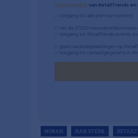
Word member
van RetailTrends en k
✅ toegang tot alle premiumcontent;
✅ net als 57.500 nieuwsbriefabonnees da
✅ toegang tot RetailTrends-events, ex
✅ gratis vacatureplaatsingen op Retail
✅ toegang tot contactgegevens in Ret
NORAH
HAN STERK
RETAIL