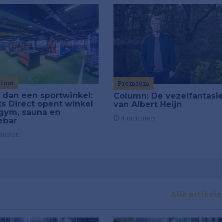
mium
Premium
 dan een sportwinkel:
Column: De vezelfantasi
ts Direct opent winkel
van Albert Heijn
gym, sauna en
4 minuten
ebar
inuten
Alle artikel