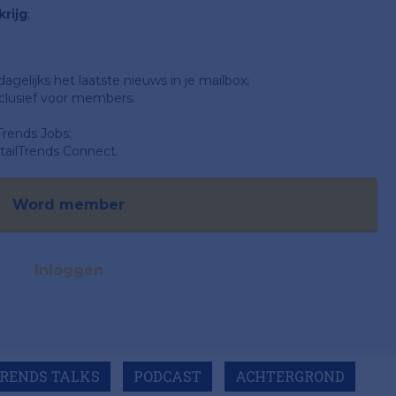
rijg
;
gelijks het laatste nieuws in je mailbox;
clusief voor members.
Trends Jobs;
ailTrends Connect.
Word member
Inloggen
TRENDS TALKS
PODCAST
ACHTERGROND