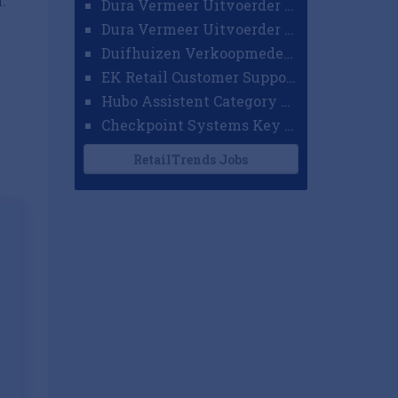
.
Dura Vermeer Uitvoerder GWW Amsterdam
Dura Vermeer Uitvoerder Civiel Nijmegen
Duifhuizen Verkoopmedewerker Ridderkerk
EK Retail Customer Support Omnichannel
Hubo Assistent Category Manager
Checkpoint Systems Key Accountmanager Benelux
RetailTrends Jobs