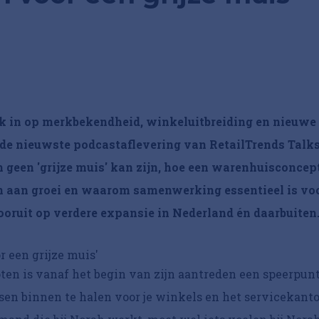
rk in op merkbekendheid, winkeluitbreiding en nieuwe
e nieuwste podcastaflevering van RetailTrends Talk
 geen 'grijze muis' kan zijn, hoe een warenhuisconcep
en aan groei en waarom samenwerking essentieel is vo
vooruit op verdere expansie in Nederland én daarbuiten
 een grijze muis'
n is vanaf het begin van zijn aantreden een speerpun
nsen binnen te halen voor je winkels en het servicekanto