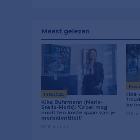
Meest gelezen
Pre
Premium
Hoe 
frau
Kika Buhrmann (Marie-
beïn
Stella-Maris): 'Groei mag
nooit ten koste gaan van je
5 m
merkidentiteit'
16 minuten