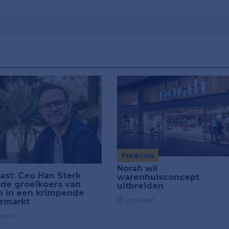
Premium
Norah wil
ast: Ceo Han Sterk
warenhuisconcept
 de groeikoers van
uitbreiden
h in een krimpende
1 minuut
emarkt
nuut