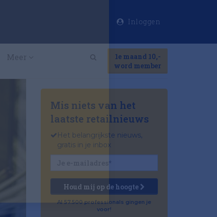
Inloggen
×
Meer
1e maand 10,-
Search
word member
Mis niets van het
laatste retailnieuws
Het belangrijkste nieuws,
gratis in je inbox
Houd mij op de hoogte
Al 57.500 professionals gingen je
voor!