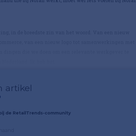
mand die bij Norah werkt, moet wel iets voelen bij Norah
ing, in de breedste zin van het woord. Van een nieuw
commerce, van een nieuw logo tot samenwerkingen met
ijn dingen die we doen om een relevante werkgever te
 Nederland. Ik heb het...
 artikel
?
n bij de RetailTrends-community
 maand