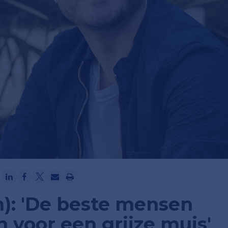
Ga verder met Google
h): 'De beste mensen
 voor een grijze muis'