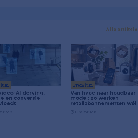
Alle artikel
Premium
mium
Van hype naar houdbaar
video-AI derving,
model: zo werken
de en conversie
retailabonnementen wél
vloedt
8 minuten
inuten