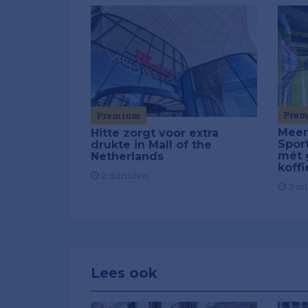
Pre
Premium
Meer
Hitte zorgt voor extra
Spor
drukte in Mall of the
mét 
Netherlands
koffi
2 minuten
2 m
Lees ook