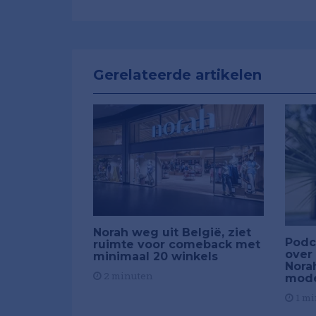
Gerelateerde artikelen
Norah weg uit België, ziet
Podc
ruimte voor comeback met
over
minimaal 20 winkels
Nora
2 minuten
mod
1 mi