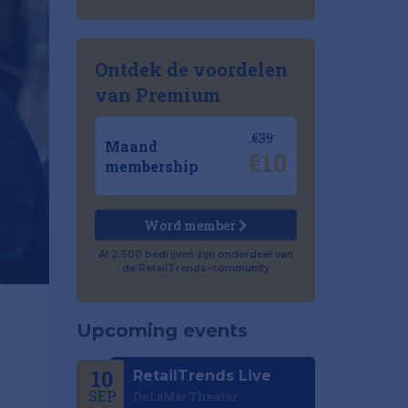
Ontdek de voordelen
van Premium
€39
Maand
€10
membership
Word member
Al 2.500 bedrijven zijn onderdeel van
de RetailTrends-community
Upcoming events
10
RetailTrends Live
SEP
DeLaMar Theater