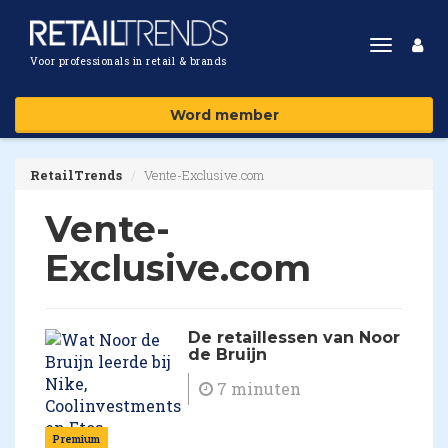
Toggle
Voor professionals in retail & brands
navigat
Word member
RetailTrends
Vente-Exclusive.com
Vente-
Exclusive.com
De retaillessen van Noor
de Bruijn
7 minuten
Premium