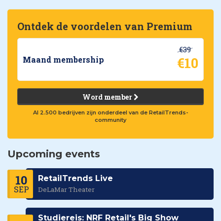
Ontdek de voordelen van Premium
€39
€10
Maand membership
Word member
Al 2.500 bedrijven zijn onderdeel van de RetailTrends-
community
Upcoming events
10
RetailTrends Live
SEP
DeLaMar Theater
Studiereis: NRF Retail's Big Show