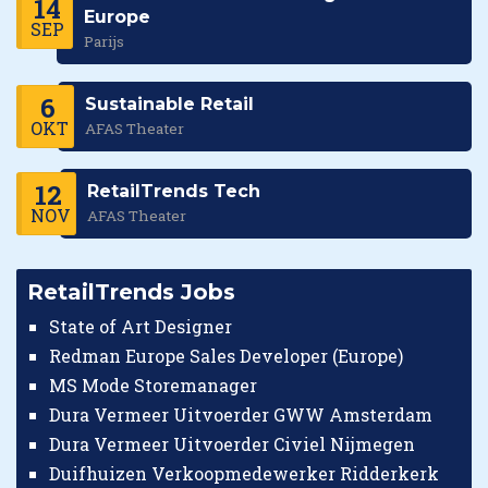
14
Europe
SEP
Parijs
6
Sustainable Retail
OKT
AFAS Theater
12
RetailTrends Tech
NOV
AFAS Theater
RetailTrends Jobs
State of Art Designer
Redman Europe Sales Developer (Europe)
MS Mode Storemanager
Dura Vermeer Uitvoerder GWW Amsterdam
Dura Vermeer Uitvoerder Civiel Nijmegen
Duifhuizen Verkoopmedewerker Ridderkerk