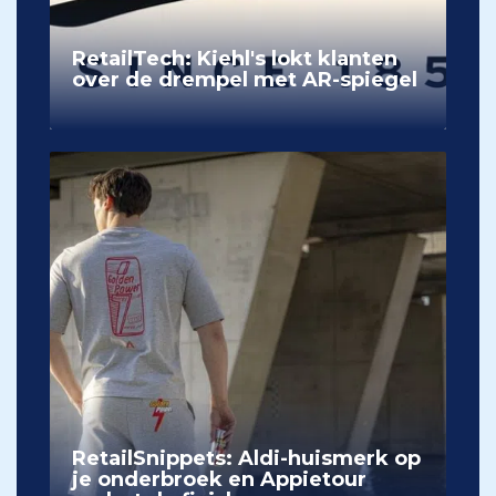
RetailTech: Kiehl's lokt klanten
over de drempel met AR-spiegel
RetailSnippets: Aldi-huismerk op
je onderbroek en Appietour