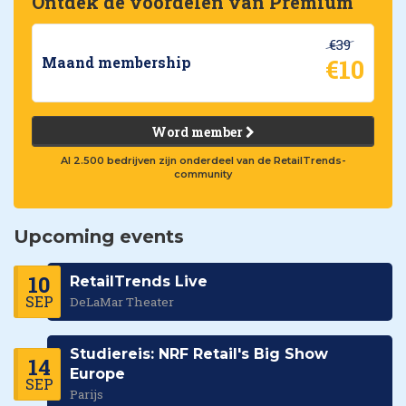
Ontdek de voordelen van Premium
€39
€10
Maand membership
Word member
Al 2.500 bedrijven zijn onderdeel van de RetailTrends-
community
Upcoming events
10
RetailTrends Live
SEP
DeLaMar Theater
Studiereis: NRF Retail's Big Show
14
Europe
SEP
Parijs