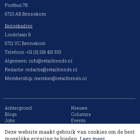
Postbus 78
6720 AB Bennekom
Bezoekadres
Lindelaan 8
6721 VC Bennekom
Telefoon: +31 (0) 318 431 553
Algemeen:
info@retailtrends.nl
Redactie:
redactie@retailtrends.nl
Membership:
member@retailtrends.nl
Achtergrond
Nieuws
10 collega’s
Blogs
Columns
Jobs
Events
Contact
Word member
Deze website maakt gebruik van cookies om de best
Archief
Sitemap
Korting op events
mogelijke ervaring te bieden.
Lees meer