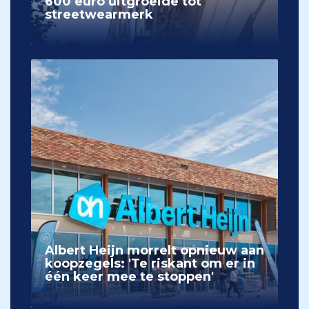
600 euro uitgroeide tot
streetwearmerk
Albert Heijn morrelt opnieuw aan
koopzegels: 'Te riskant om er in
één keer mee te stoppen'