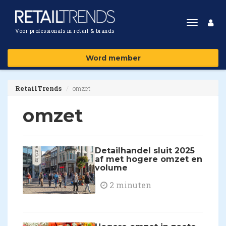
Toggle
Voor professionals in retail & brands
navigat
Word member
RetailTrends
omzet
omzet
Detailhandel sluit 2025
af met hogere omzet en
volume
2 minuten