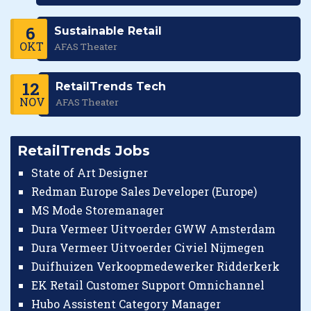
6
Sustainable Retail
OKT
AFAS Theater
12
RetailTrends Tech
NOV
AFAS Theater
RetailTrends Jobs
State of Art Designer
Redman Europe Sales Developer (Europe)
MS Mode Storemanager
Dura Vermeer Uitvoerder GWW Amsterdam
Dura Vermeer Uitvoerder Civiel Nijmegen
Duifhuizen Verkoopmedewerker Ridderkerk
EK Retail Customer Support Omnichannel
Hubo Assistent Category Manager