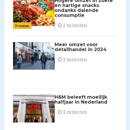
Hogere omzet in zoete
en hartige snacks
ondanks dalende
consumptie
2 minuten
Premium
Meer omzet voor
detailhandel in 2024
2 minuten
H&M beleeft moeilijk
halfjaar in Nederland
2 minuten