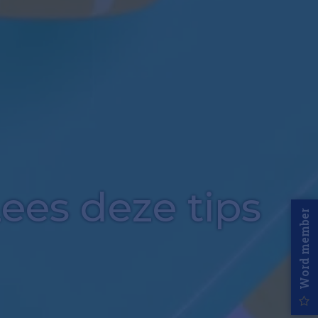
ees deze tips
Word member