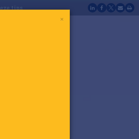
eze tips
×