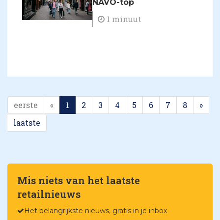
NAVO-top
1 minuut
eerste
«
1
2
3
4
5
6
7
8
»
laatste
Mis niets van het laatste
retailnieuws
Het belangrijkste nieuws, gratis in je inbox