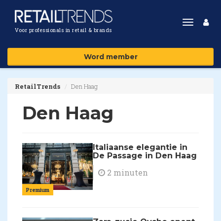
Toggle
Voor professionals in retail & brands
navigat
Word member
RetailTrends
Den Haag
Den Haag
Italiaanse elegantie in
De Passage in Den Haag
2 minuten
Premium