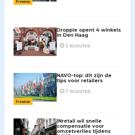
Premium
Droppie opent 4 winkels
in Den Haag
2 minuten
NAVO-top: dit zijn de
tips voor retailers
7 minuten
Premium
INretail wil snelle
compensatie voor
omzetverlies tijdens