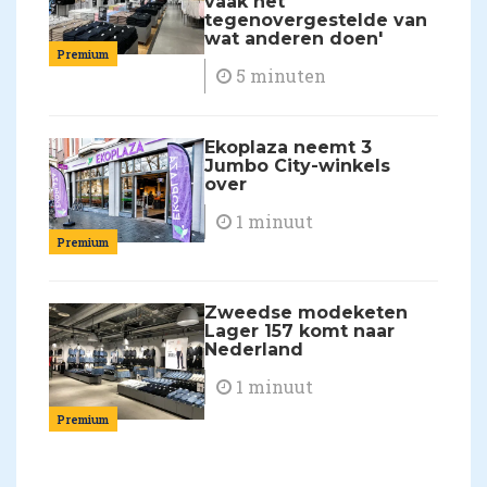
vaak het
tegenovergestelde van
wat anderen doen'
Premium
5 minuten
Ekoplaza neemt 3
Jumbo City-winkels
over
1 minuut
Premium
Zweedse modeketen
Lager 157 komt naar
Nederland
1 minuut
Premium