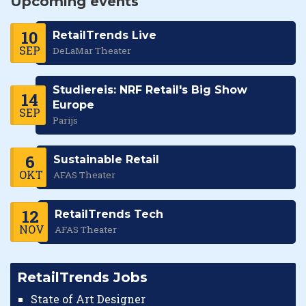
Upcoming events
10
RetailTrends Live
SEP
DeLaMar Theater
Studiereis: NRF Retail's Big Show
14
Europe
SEP
Parijs
6
Sustainable Retail
OKT
AFAS Theater
12
RetailTrends Tech
NOV
AFAS Theater
RetailTrends Jobs
State of Art Designer