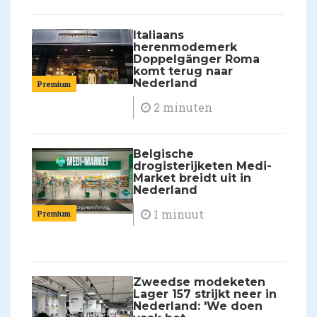
Italiaans
herenmodemerk
Doppelgänger Roma
komt terug naar
Nederland
Premium
2 minuten
Belgische
drogisterijketen Medi-
Market breidt uit in
Nederland
1 minuut
Premium
Zweedse modeketen
Lager 157 strijkt neer in
Nederland: 'We doen