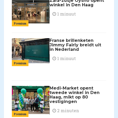
Zara-zusje Oysho opent
winkel in Den Haag
1 minuut
Premium
Franse brillenketen
Jimmy Fairly breidt uit
in Nederland
1 minuut
Premium
Medi-Market opent
tweede winkel in Den
Haag, mikt op 80
vestigingen
2 minuten
Premium