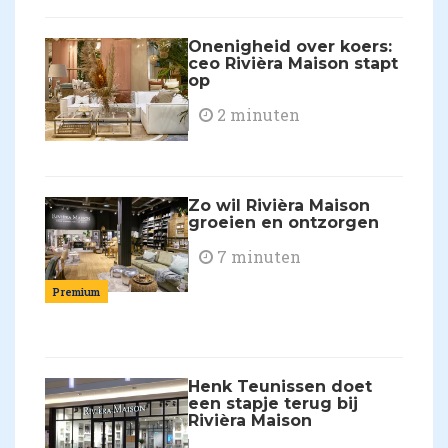
Onenigheid over koers:
ceo Rivièra Maison stapt
op
2 minuten
Zo wil Rivièra Maison
groeien en ontzorgen
7 minuten
Premium
Henk Teunissen doet
een stapje terug bij
Rivièra Maison