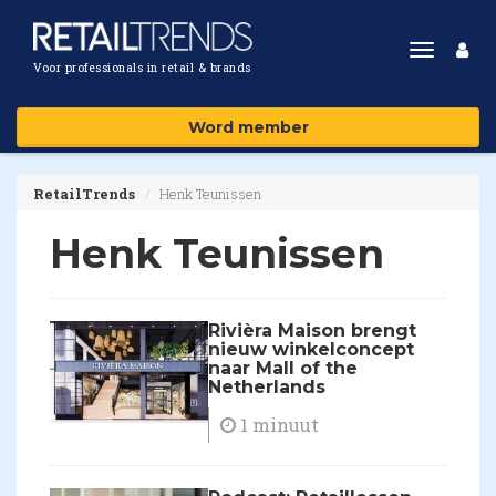
Toggle
Voor professionals in retail & brands
navigat
Word member
RetailTrends
Henk Teunissen
Henk Teunissen
Rivièra Maison brengt
nieuw winkelconcept
naar Mall of the
Netherlands
1 minuut