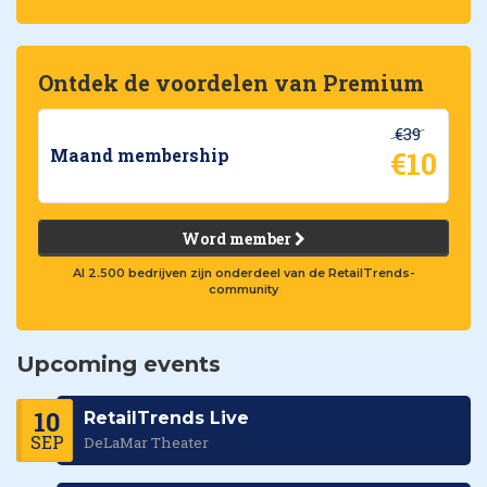
Ontdek de voordelen van Premium
€39
€10
Maand membership
Word member
Al 2.500 bedrijven zijn onderdeel van de RetailTrends-
community
Upcoming events
10
RetailTrends Live
SEP
DeLaMar Theater