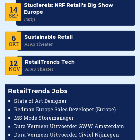
Studiereis: NRF Retail's Big Show
14
Europe
SEP
Parijs
6
Sustainable Retail
OKT
AFAS Theater
12
RetailTrends Tech
NOV
AFAS Theater
RetailTrends Jobs
State of Art Designer
Redman Europe Sales Developer (Europe)
MS Mode Storemanager
Dura Vermeer Uitvoerder GWW Amsterdam
Dura Vermeer Uitvoerder Civiel Nijmegen