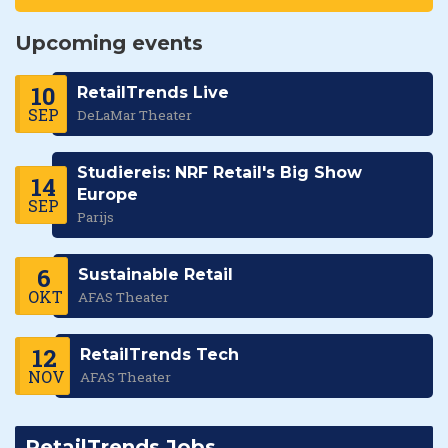
Upcoming events
10
RetailTrends Live
SEP
DeLaMar Theater
Studiereis: NRF Retail's Big Show
14
Europe
SEP
Parijs
6
Sustainable Retail
OKT
AFAS Theater
12
RetailTrends Tech
NOV
AFAS Theater
RetailTrends Jobs