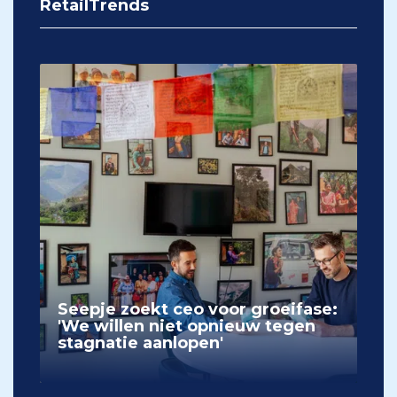
RetailTrends
Seepje zoekt ceo voor groeifase:
'We willen niet opnieuw tegen
stagnatie aanlopen'