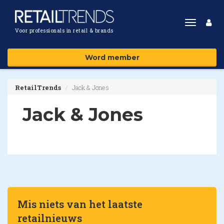
Toggle
Voor professionals in retail & brands
navigat
Word member
RetailTrends
Jack & Jones
Jack & Jones
Mis niets van het laatste
retailnieuws