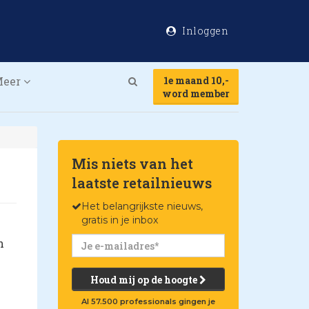
Inloggen
Meer
1e maand 10,-
Search
word member
Mis niets van het
laatste retailnieuws
Het belangrijkste nieuws,
gratis in je inbox
n
Houd mij op de hoogte
Al 57.500 professionals gingen je