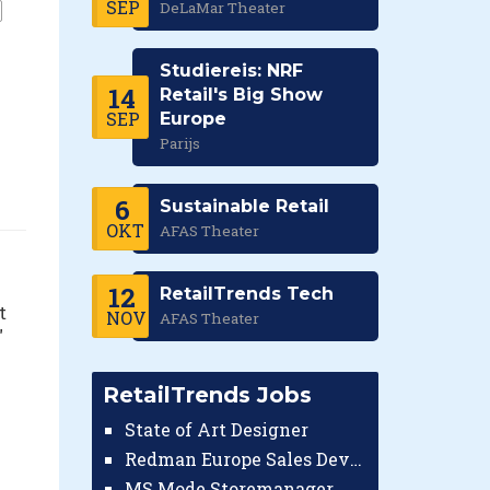
SEP
DeLaMar Theater
Studiereis: NRF
14
Retail's Big Show
SEP
Europe
Parijs
6
Sustainable Retail
OKT
AFAS Theater
12
RetailTrends Tech
t
NOV
AFAS Theater
"
RetailTrends Jobs
State of Art Designer
Redman Europe Sales Developer (Europe)
MS Mode Storemanager