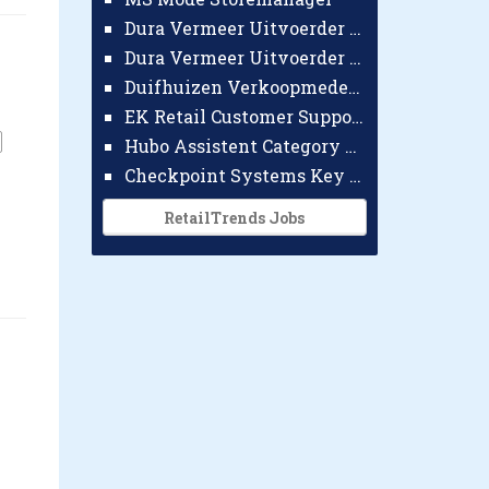
Dura Vermeer Uitvoerder GWW Amsterdam
Dura Vermeer Uitvoerder Civiel Nijmegen
Duifhuizen Verkoopmedewerker Ridderkerk
EK Retail Customer Support Omnichannel
Hubo Assistent Category Manager
Checkpoint Systems Key Accountmanager Benelux
RetailTrends Jobs