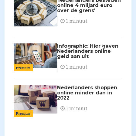
'Nederlanders besteden
online 4 miljard euro
over de grens'
1 minuut
Infographic: Hier gaven
Nederlanders online
geld aan uit
1 minuut
Premium
Nederlanders shoppen
online minder dan in
2022
1 minuut
Premium