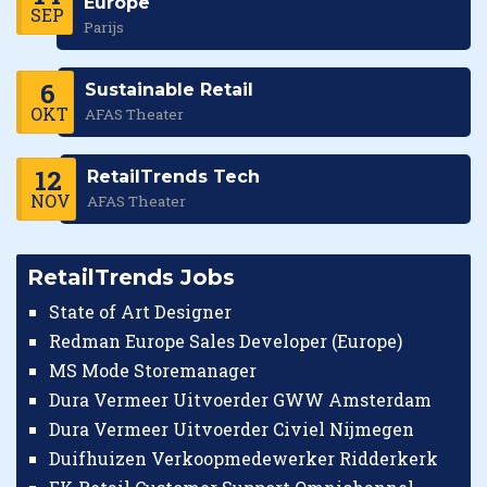
Europe
SEP
Parijs
6
Sustainable Retail
OKT
AFAS Theater
12
RetailTrends Tech
NOV
AFAS Theater
RetailTrends Jobs
State of Art Designer
Redman Europe Sales Developer (Europe)
MS Mode Storemanager
Dura Vermeer Uitvoerder GWW Amsterdam
Dura Vermeer Uitvoerder Civiel Nijmegen
Duifhuizen Verkoopmedewerker Ridderkerk