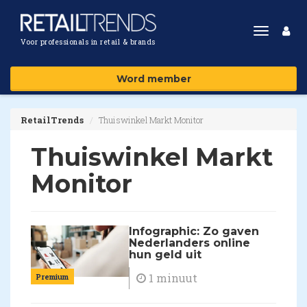
Toggle
Voor professionals in retail & brands
navigat
Word member
RetailTrends
Thuiswinkel Markt Monitor
Thuiswinkel Markt
Monitor
Infographic: Zo gaven
Nederlanders online
hun geld uit
1 minuut
Premium