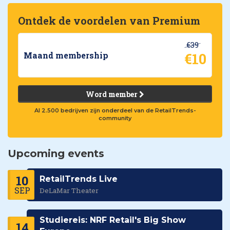
Ontdek de voordelen van Premium
€39
€10
Maand membership
Word member
Al 2.500 bedrijven zijn onderdeel van de RetailTrends-
community
Upcoming events
10
RetailTrends Live
SEP
DeLaMar Theater
Studiereis: NRF Retail's Big Show
14