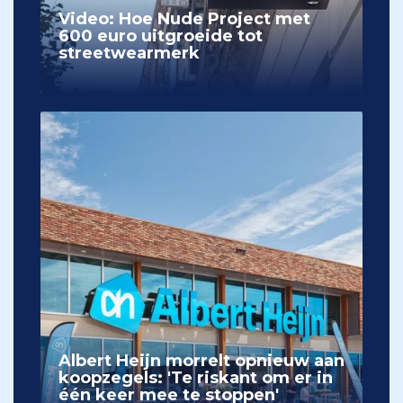
Video: Hoe Nude Project met
600 euro uitgroeide tot
streetwearmerk
Albert Heijn morrelt opnieuw aan
koopzegels: 'Te riskant om er in
één keer mee te stoppen'