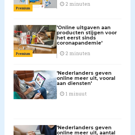
2 minuten
Premium
'Online uitgaven aan
producten stijgen voor
het eerst sinds
coronapandemie'
2 minuten
Premium
'Nederlanders geven
online meer uit, vooral
aan diensten'
1 minuut
'Nederlanders geven
online meer uit, aantal